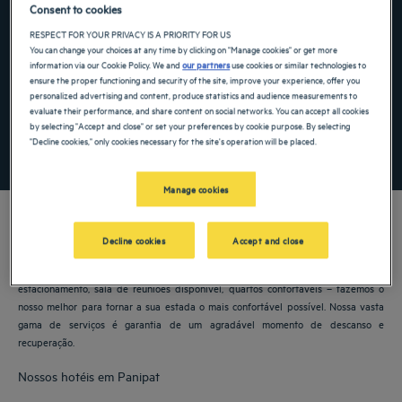
Consent to cookies
Navigate forward to interact with the calendar and select a date. Press the ques
Navigate backward to interact with the ca
RESPECT FOR YOUR PRIVACY IS A PRIORITY FOR US
You can change your choices at any time by clicking on "Manage cookies" or get more
information via our Cookie Policy. We and
our partners
use cookies or similar technologies to
ensure the proper functioning and security of the site, improve your experience, offer you
Adicionar código especial
personalized advertising and content, produce statistics and audience measurements to
evaluate their performance, and share content on social networks. You can accept all cookies
by selecting "Accept and close" or set your preferences by cookie purpose. By selecting
"Decline cookies," only cookies necessary for the site's operation will be placed.
PROCURAR
Manage cookies
Decline cookies
Accept and close
Os hotéis Golden Tulip lhe dão as boas-vindas a Panipat. Restaurantes,
estacionamento, sala de reuniões disponível, quartos confortáveis – fazemos o
nosso melhor para tornar a sua estada o mais confortável possível. Nossa vasta
gama de serviços é garantia de um agradável momento de descanso e
recuperação.
Nossos hotéis em Panipat