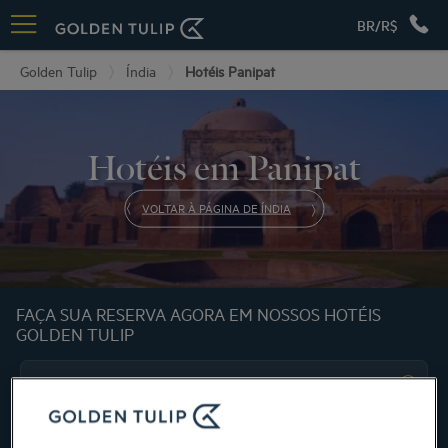
BR/R$
Golden Tulip
Índia
Hotéis Panipat
Hotéis em Panipat
VOLTAR À PÁGINA DE ÍNDIA
FAÇA SUA RESERVA AGORA EM NOSSOS HOTÉIS
GOLDEN TULIP