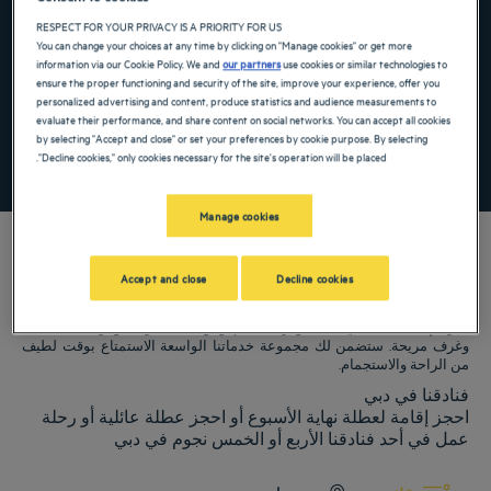
the keyboard shortcuts for changing dates.
te. Press the question mark key to get the keyboard shortcuts for changing dates.
RESPECT FOR YOUR PRIVACY IS A PRIORITY FOR US
You can change your choices at any time by clicking on "Manage cookies" or get more
information via our Cookie Policy. We and
our partners
use cookies or similar technologies to
ensure the proper functioning and security of the site, improve your experience, offer you
أضِف رمزًا خاصًا
personalized advertising and content, produce statistics and audience measurements to
evaluate their performance, and share content on social networks. You can accept all cookies
by selecting "Accept and close" or set your preferences by cookie purpose. By selecting
"Decline cookies," only cookies necessary for the site's operation will be placed.
ابحث عن فندق
Manage cookies
Accept and close
Decline cookies
فنادق Golden Tulip ترحب بكم فيدبي. نبذل قصارى جهدنا لجعل إقامتك مريحة
قدر الإمكان، بما في ذلك توفر مطاعم ومواقف سيارات وغرف اجتماعات
وغرف مريحة. ستضمن لك مجموعة خدماتنا الواسعة الاستمتاع بوقت لطيف
من الراحة والاستجمام.
فنادقنا في دبي
احجز إقامة لعطلة نهاية الأسبوع أو احجز عطلة عائلية أو رحلة
عمل في أحد فنادقنا الأربع أو الخمس نجوم في دبي