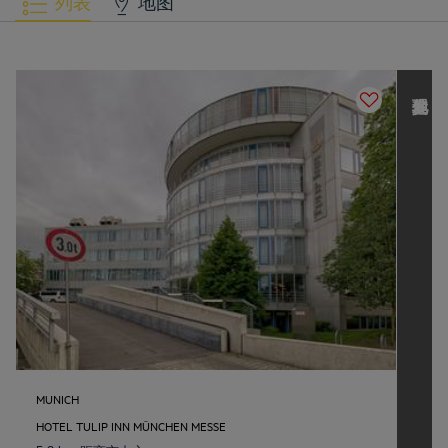
列表
地图
发现其他 L
o
u
v
r
e
H
o
t
e
l
s
G
r
o
u
p
MUNICH
HOTEL TULIP INN MÜNCHEN MESSE