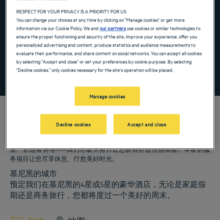
Navigate forward to interact with the calendar and select a date. Press the ques
Navigate backward to interact with the ca
RESPECT FOR YOUR PRIVACY IS A PRIORITY FOR US
You can change your choices at any time by clicking on "Manage cookies" or get more
information via our Cookie Policy. We and
our partners
use cookies or similar technologies to
ensure the proper functioning and security of the site, improve your experience, offer you
添加特惠代码
personalized advertising and content, produce statistics and audience measurements to
evaluate their performance, and share content on social networks. You can accept all cookies
by selecting "Accept and close" or set your preferences by cookie purpose. By selecting
"Decline cookies," only cookies necessary for the site's operation will be placed.
寻找酒店
Manage cookies
Decline cookies
Accept and close
我们的郁锦香酒店欢迎您来访慕尼黑。为您提供餐厅、泊车服务、会议
室、舒适客房等——我们尽最大努力让您获得舒适住宿体验。丰富的服
务项目让您尽享休息、疗愈美好时光。
慕尼黑的城市
预定我们在慕尼黑的4星或5星的豪华酒店，无论是家庭假
期还是商务旅行，您都将度过一个美好的周末。