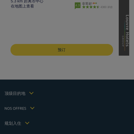
5.3 km 距离市中心
非常好
4.3
在地图上查看
4360 评价
成都酒店
峨嵋山酒店
预订
昆明酒店
巴黎酒店
仁川酒店
法律声明
上海酒店
条款和条件
台湾酒店
个人数据政策
顶级目的地
Hôtels Saint-Malo
Cookie 政策
Hôtels Lyon
Flavours Instant Benefit 通用使用条款和条件
NOS OFFRES
逍遥游优惠（含早餐）
条款和条件
会员费率
我的预订
Politiques de taxes 2023
规划入住
会议和活动
Politiques de taxes 2022
Hôtels et Inspirations