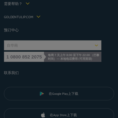
税收政策 2021
需要帮助？
常见问答
招贤纳士
联系我们
Jin Jiang International
GOLDENTULIP.COM
Cookies management
预订中心
自华南
每周 7 天上午 8:00 至下午 22:00 （巴黎
1 0800 852 2075
时间）— 本地电话费用
(
可用英语
)
联系我们
在Google Play上下载
在App Store上下载