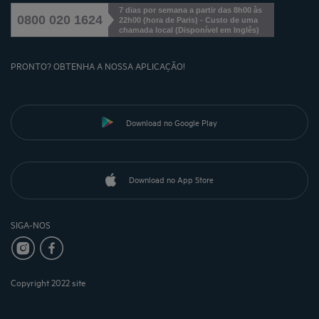
7 dias por semana a partir das 8h00 às
0800 020 1624
22h00 (hora de Paris) - Custo de uma
chamada local
(
Disponível em Inglês
)
PRONTO? OBTENHA A NOSSA APLICAÇÃO!
Download no Google Play
Download no App Store
SIGA-NOS
Copyright 2022 site