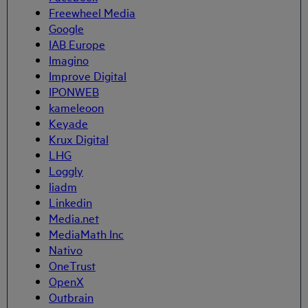
Freewheel Media
Google
IAB Europe
Imagino
Improve Digital
IPONWEB
kameleoon
Keyade
Krux Digital
LHG
Loggly
liadm
Linkedin
Media.net
MediaMath Inc
Nativo
OneTrust
OpenX
Outbrain