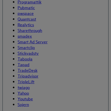
Programattik
Pubmatic
pwspace
Quantcast
Realytics
Sharethrough
smadex
Smart Ad Server
Smartclip
Stickyadstv
Taboola
Tapad
TradeDesk
Tripadvisor
TripleLift
twiago
Belo Horizonte Hotéis
Yahoo
Brasília Hotéis
Youtube
Braga Hotéis
Sojern
Fortaleza Hotéis