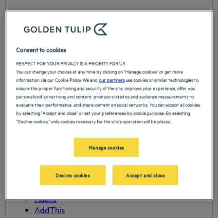
GERENCIAR SUA PRIVACIDADE
Consent to cookies
Clique em qualquer parceiro para personalizar suas
RESPECT FOR YOUR PRIVACY IS A PRIORITY FOR US
preferências de processamento de dados, descobrir
You can change your choices at any time by clicking on "Manage cookies" or get more
por que eles processam seus dados e, em seguida,
information via our Cookie Policy. We and
our partners
use cookies or similar technologies to
fazer sua escolha.
ensure the proper functioning and security of the site, improve your experience, offer you
personalized advertising and content, produce statistics and audience measurements to
evaluate their performance, and share content on social networks. You can accept all cookies
by selecting "Accept and close" or set your preferences by cookie purpose. By selecting
"Decline cookies," only cookies necessary for the site's operation will be placed.
Você pode clicar no link associado de cada parceiro
para obter mais informações.
Manage cookies
55
Ramp Inc
4finance
Decline cookies
Accept and close
Acuity
Adara
AddThis