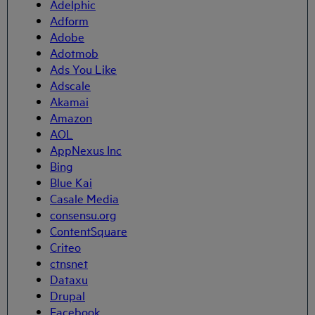
Adelphic
Adform
Adobe
Adotmob
Ads You Like
Adscale
Akamai
Amazon
AOL
AppNexus Inc
Bing
Blue Kai
Casale Media
consensu.org
ContentSquare
Criteo
ctnsnet
Dataxu
Drupal
Facebook