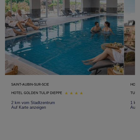
SAINT-AUBIN-SUR-SCIE
HONF
HOTEL GOLDEN TULIP DIEPPE
TULI
2 km vom Stadtzentrum
1 km
Auf Karte anzeigen
Auf K