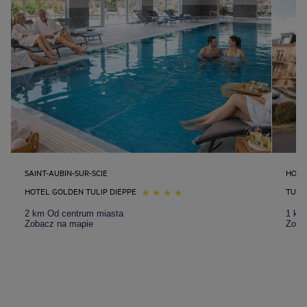
SAINT-AUBIN-SUR-SCIE
HONF
HOTEL GOLDEN TULIP DIEPPE
TULI
2 km Od centrum miasta
1 km
Zobacz na mapie
Zoba