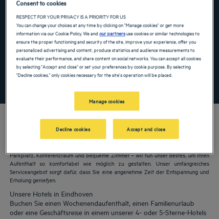
Consent to cookies
Navigate forward to interact with the calendar and select a date. Press the ques
Navigate backward to interact with the ca
RESPECT FOR YOUR PRIVACY IS A PRIORITY FOR US
You can change your choices at any time by clicking on "Manage cookies" or get more
information via our Cookie Policy. We and
our partners
use cookies or similar technologies to
ensure the proper functioning and security of the site, improve your experience, offer you
personalized advertising and content, produce statistics and audience measurements to
Spezialcode hinzufügen
evaluate their performance, and share content on social networks. You can accept all cookies
by selecting "Accept and close" or set your preferences by cookie purpose. By selecting
"Decline cookies," only cookies necessary for the site's operation will be placed.
FINDEN SIE EIN HOTEL
Manage cookies
Decline cookies
Accept and close
Unsere Golden Tulip Hotels heißen Sie in Eindhoven willkommen. Restaurants,
Parkplatz, Konferenzraum und bequeme Zimmer – wir tun unser Bestes, um Ihren
Aufenthalt so komfortabel wie möglich zu gestalten. Unser umfangreiches
Serviceangebot sorgt dafür, dass Sie eine angenehme Zeit der Entspannung und
Erholung genießen.
Unsere Hotels in Eindhoven
Buchen Sie einen Wochenendaufenthalt, einen Familienurlaub
oder eine Geschäftsreise in einem unserer 4- oder 5-Sterne-Hotels