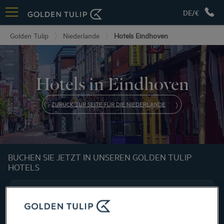
DE/€
Golden Tulip
Niederlande
Hotels Eindhoven
Hotels in Eindhoven
ZURÜCK ZUR SEITE FÜR DIE NIEDERLANDE
BUCHEN SIE JETZT IN UNSEREN GOLDEN TULIP
HOTELS