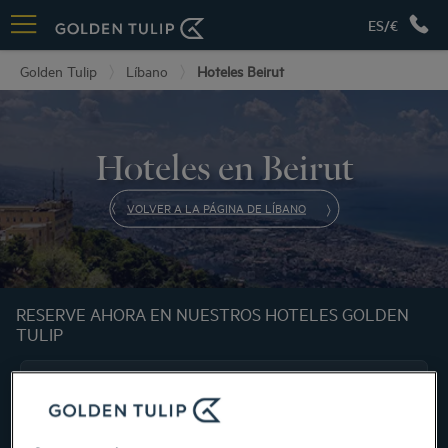
ES/€
Golden Tulip
Líbano
Hoteles Beirut
Hoteles en Beirut
VOLVER A LA PÁGINA DE LÍBANO
RESERVE AHORA EN NUESTROS HOTELES GOLDEN
TULIP