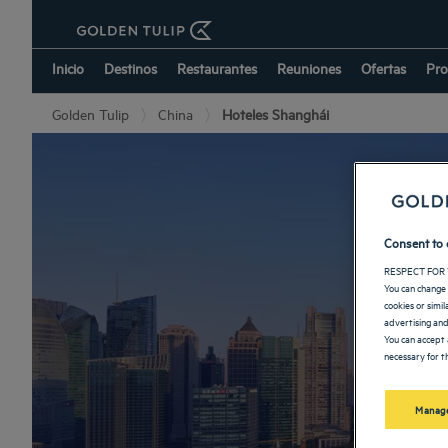
Inicio
Destinos
Restaurantes
Reuniones
Ofertas
Pro
Golden Tulip
China
Hoteles Shanghái
Consent to 
RESPECT FOR 
You can change 
cookies or simi
advertising and
You can accept 
necessary for th
Manage