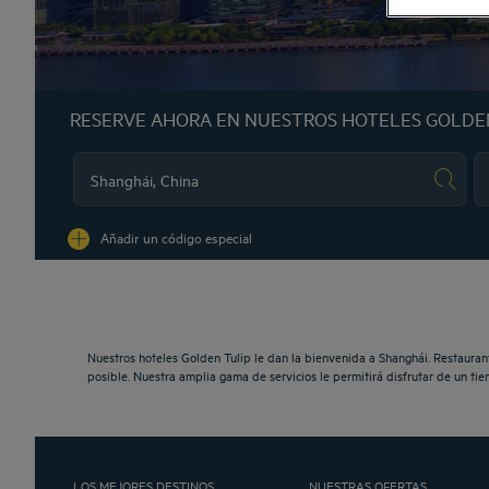
RESERVE AHORA EN NUESTROS HOTELES GOLDE
Na
Añadir un código especial
Nuestros hoteles Golden Tulip le dan la bienvenida a Shanghái. Restauran
posible. Nuestra amplia gama de servicios le permitirá disfrutar de un t
LOS MEJORES DESTINOS
NUESTRAS OFERTAS