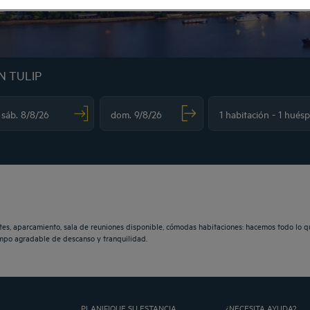
N TULIP
vigate forward to interact with the calendar and select a date. Press the question m
Navigate backward to interact with the calendar and sele
tes, aparcamiento, sala de reuniones disponible, cómodas habitaciones: hacemos todo lo q
iempo agradable de descanso y tranquilidad.
PLANIFIQUE SU ESTANCIA
¿NECESITA AYUDA?