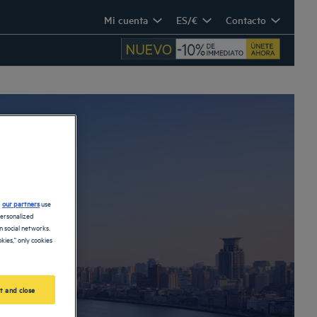
Mi cuenta
ES/€
Contacto
d
our partners
use
personalized
 social networks.
kies," only cookies
t and close