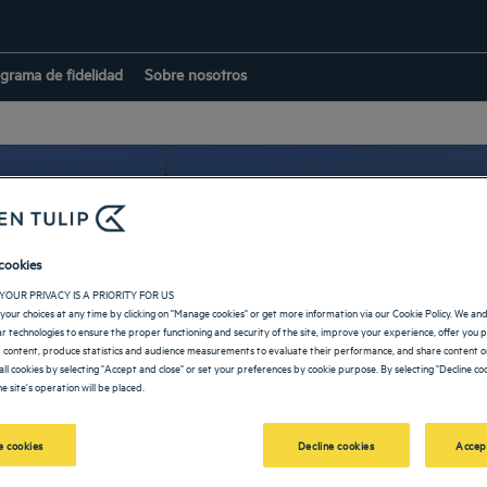
grama de fidelidad
Sobre nosotros
cookies
Hoteles en Shanghái
YOUR PRIVACY IS A PRIORITY FOR US
your choices at any time by clicking on "Manage cookies" or get more information via our Cookie Policy. We an
lar technologies to ensure the proper functioning and security of the site, improve your experience, offer you 
 content, produce statistics and audience measurements to evaluate their performance, and share content on
all cookies by selecting "Accept and close" or set your preferences by cookie purpose. By selecting "Decline coo
e site's operation will be placed.
VOLVER A LA PÁGINA DE CHINA
 cookies
Decline cookies
Accep