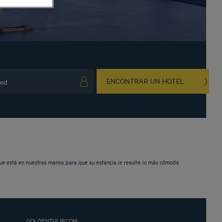
ENCONTRAR UN HOTEL
ark key to get the keyboard shortcuts for changing dates.
ct a date. Press the question mark key to get the keyboard shortcuts for changing da
ue está en nuestras manos para que su estancia le resulte lo más cómoda
GOLDENTULIP.COM