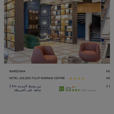
WARSZAWA
KRA
HOTEL GOLDEN TULIP WARSAW CENTRE
HOTE
2 km من وسط المدينة
ممتاز
4.6
ة
شاهد على الخريطة
4925 التعليقات
فنادق أبو ظبيفنادق