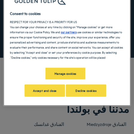
the keyboard shortcuts for changing dates.
te. Press the question mark key to get the keyboard shortcuts for changing dates.
Consent to cookies
RESPECT FOR YOUR PRIVACY IS A PRIORITY FOR US
أضِف رمزًا خاصًا
You can change your choices at any time by clicking on "Manage cookies" or get more
information via our Cookie Policy. We and
our partners
use cookies or similar technologies to
ensure the proper functioning and security of the site, improve your experience, offer you
personalized advertising and content, produce statistics and audience measurements to
ابحث عن فندق
evaluate their performance, and share content on social networks. You can accept all cookies
by selecting "Accept and close" or set your preferences by cookie purpose. By selecting
"Decline cookies," only cookies necessary for the site's operation will be placed.
Manage cookies
احجز إقامة في عطلة نهاية الأسبوع أو احجز عطلة عائلية أو رحلة عمل في أحد
فنادقنا أو شققنا الفندقية الأربع أو الخمس نجوم في بولندا
Accept and close
Decline cookies
مدننا في بولندا
الفنادق
Miedzyzdroje
الفنادق
غدانسك