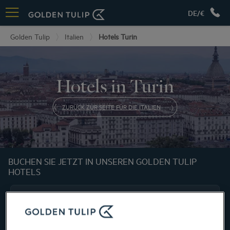
DE/€
Golden Tulip
Italien
Hotels Turin
Hotels in Turin
ZURÜCK ZUR SEITE FÜR DIE ITALIEN
BUCHEN SIE JETZT IN UNSEREN GOLDEN TULIP
HOTELS