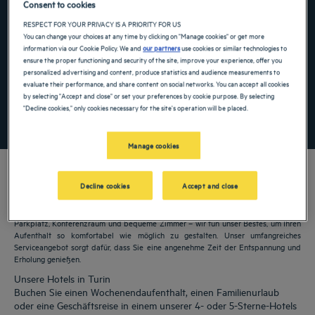
Consent to cookies
Navigate forward to interact with the calendar and select a date. Press the ques
Navigate backward to interact with the ca
RESPECT FOR YOUR PRIVACY IS A PRIORITY FOR US
You can change your choices at any time by clicking on "Manage cookies" or get more
information via our Cookie Policy. We and
our partners
use cookies or similar technologies to
ensure the proper functioning and security of the site, improve your experience, offer you
personalized advertising and content, produce statistics and audience measurements to
Spezialcode hinzufügen
evaluate their performance, and share content on social networks. You can accept all cookies
by selecting "Accept and close" or set your preferences by cookie purpose. By selecting
"Decline cookies," only cookies necessary for the site's operation will be placed.
FINDEN SIE EIN HOTEL
Manage cookies
Decline cookies
Accept and close
Unsere Golden Tulip Hotels heißen Sie in Turin willkommen. Restaurants,
Parkplatz, Konferenzraum und bequeme Zimmer – wir tun unser Bestes, um Ihren
Aufenthalt so komfortabel wie möglich zu gestalten. Unser umfangreiches
Serviceangebot sorgt dafür, dass Sie eine angenehme Zeit der Entspannung und
Erholung genießen.
Unsere Hotels in Turin
Buchen Sie einen Wochenendaufenthalt, einen Familienurlaub
oder eine Geschäftsreise in einem unserer 4- oder 5-Sterne-Hotels