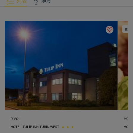
列表
地图
整修
RIVOLI
MONCA
HOTEL TULIP INN TURIN WEST
HOTE