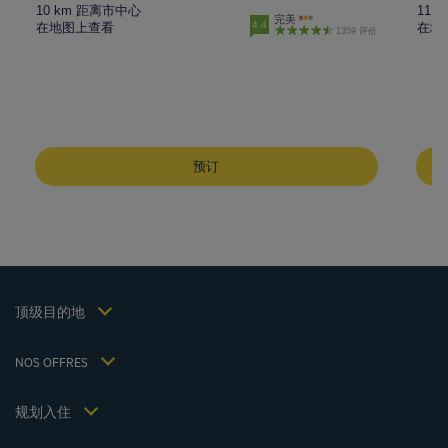
10 km 距离市中心
11.
完美
4.4
在地图上查看
在地
1359 评价
成都酒店
峨嵋山酒店
预订
昆明酒店
巴黎酒店
仁川酒店
法律声明
上海酒店
条款和条件
台湾酒店
个人数据政策
顶级目的地
Hôtels Saint-Malo
Cookie 政策
Hôtels Lyon
Flavours Instant Benefit 通用使用条款和条件
NOS OFFRES
逍遥游优惠（含早餐）
条款和条件
会员费率
我的预订
Politiques de taxes 2023
规划入住
会议和活动
Politiques de taxes 2022
Hôtels et Inspirations