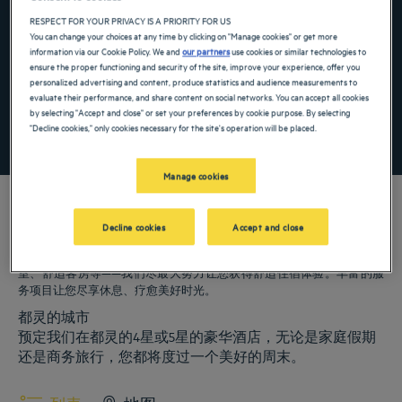
Navigate forward to interact with the calendar and select a date. Press the ques
Navigate backward to interact with the ca
RESPECT FOR YOUR PRIVACY IS A PRIORITY FOR US
You can change your choices at any time by clicking on "Manage cookies" or get more
information via our Cookie Policy. We and
our partners
use cookies or similar technologies to
ensure the proper functioning and security of the site, improve your experience, offer you
添加特惠代码
personalized advertising and content, produce statistics and audience measurements to
evaluate their performance, and share content on social networks. You can accept all cookies
by selecting "Accept and close" or set your preferences by cookie purpose. By selecting
"Decline cookies," only cookies necessary for the site's operation will be placed.
寻找酒店
Manage cookies
Decline cookies
Accept and close
我们的郁锦香酒店欢迎您来访都灵。为您提供餐厅、泊车服务、会议
室、舒适客房等——我们尽最大努力让您获得舒适住宿体验。丰富的服
务项目让您尽享休息、疗愈美好时光。
都灵的城市
预定我们在都灵的4星或5星的豪华酒店，无论是家庭假期
还是商务旅行，您都将度过一个美好的周末。