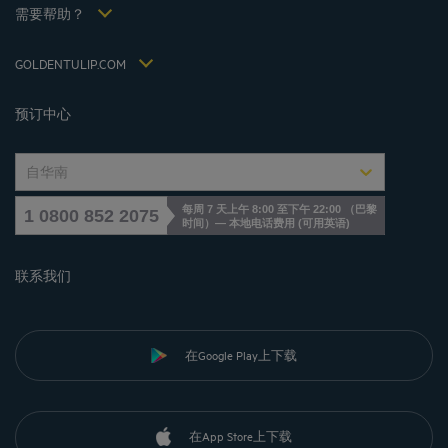
税收政策 2021
需要帮助？
常见问答
招贤纳士
联系我们
Jin Jiang International
GOLDENTULIP.COM
Cookies management
预订中心
自华南
每周 7 天上午 8:00 至下午 22:00 （巴黎
1 0800 852 2075
时间）— 本地电话费用
(
可用英语
)
联系我们
在Google Play上下载
在App Store上下载