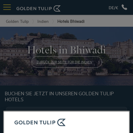
DE/€
Golden Tulip
Indien
Hotels Bhiwadi
Hotels in Bhiwadi
ZURÜCK ZUR SEITE FÜR DIE INDIEN
BUCHEN SIE JETZT IN UNSEREN GOLDEN TULIP
HOTELS