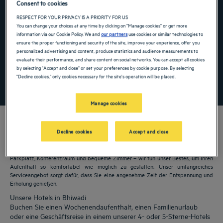
Consent to cookies
Navigate forward to interact with the calendar and select a date. Press the ques
Navigate backward to interact with the ca
RESPECT FOR YOUR PRIVACY IS A PRIORITY FOR US
You can change your choices at any time by clicking on "Manage cookies" or get more
information via our Cookie Policy. We and
our partners
use cookies or similar technologies to
ensure the proper functioning and security of the site, improve your experience, offer you
personalized advertising and content, produce statistics and audience measurements to
Spezialcode hinzufügen
evaluate their performance, and share content on social networks. You can accept all cookies
by selecting "Accept and close" or set your preferences by cookie purpose. By selecting
"Decline cookies," only cookies necessary for the site's operation will be placed.
FINDEN SIE EIN HOTEL
Manage cookies
Decline cookies
Accept and close
Unsere Golden Tulip Hotels heißen Sie in Bhiwadi willkommen. Restaurants,
Parkplatz, Konferenzraum und bequeme Zimmer – wir tun unser Bestes, um Ihren
Aufenthalt so komfortabel wie möglich zu gestalten. Unser umfangreiches
Serviceangebot sorgt dafür, dass Sie eine angenehme Zeit der Entspannung und
Erholung genießen.
Unsere Hotels in Bhiwadi
Buchen Sie einen Wochenendaufenthalt, einen Familienurlaub
oder eine Geschäftsreise in einem unserer 4- oder 5-Sterne-Hotels