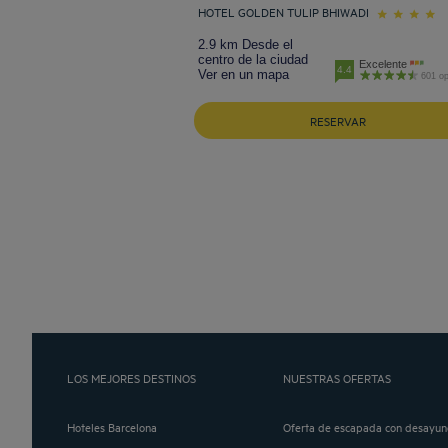
HOTEL GOLDEN TULIP BHIWADI
2.9 km Desde el
centro de la ciudad
Excelente
4.4
Ver en un mapa
601 op
RESERVAR
LOS MEJORES DESTINOS
NUESTRAS OFERTAS
Hoteles Barcelona
Oferta de escapada con desayun