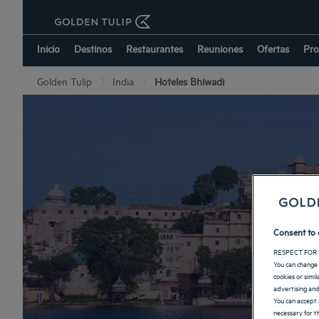
Inicio
Destinos
Restaurantes
Reuniones
Ofertas
Pro
Golden Tulip
India
Hoteles Bhiwadi
Consent to 
RESPECT FOR 
You can change 
cookies or simi
advertising and
You can accept 
necessary for th