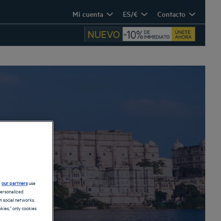
Mi cuenta
ES/€
Contacto
d
our partners
use
personalized
 social networks.
kies," only cookies