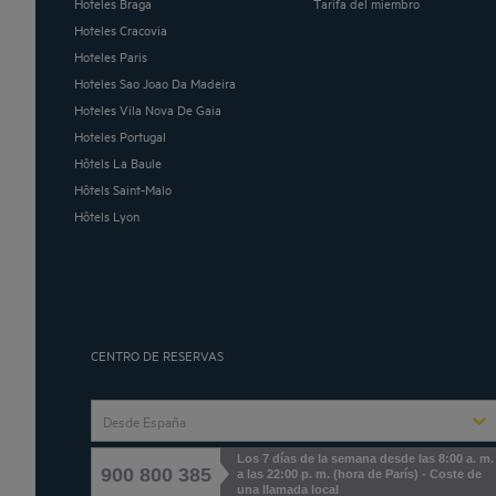
Hoteles Braga
Tarifa del miembro
Hoteles Cracovia
Hoteles Paris
Hoteles Sao Joao Da Madeira
Hoteles Vila Nova De Gaia
Hoteles Portugal
Hôtels La Baule
Hôtels Saint-Malo
Hôtels Lyon
CENTRO DE RESERVAS
Desde España
Los 7 días de la semana desde las 8:00 a. m.
900 800 385
a las 22:00 p. m. (hora de París) - Coste de
una llamada local