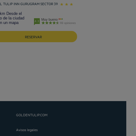
L TULIP INN GURUGRAM SECTOR 39
 km Desde el
o de la ciudad
Muy bueno
4.3
en un mapa
69 opiniones
RESERVAR
GOLDENTULIP.COM
Avisos legales