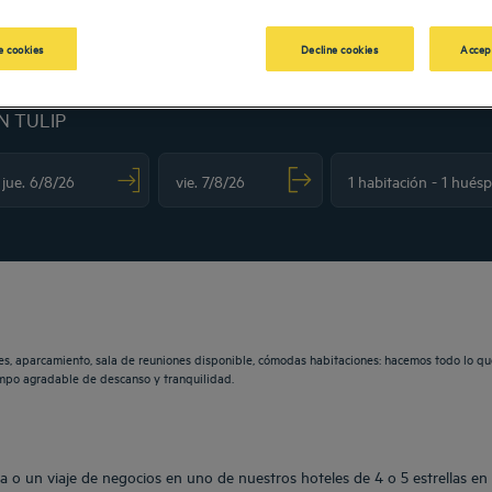
 cookies
Decline cookies
Accep
N TULIP
vigate forward to interact with the calendar and select a date. Press the question m
Navigate backward to interact with the calendar and sele
es, aparcamiento, sala de reuniones disponible, cómodas habitaciones: hacemos todo lo qu
iempo agradable de descanso y tranquilidad.
a o un viaje de negocios en uno de nuestros hoteles de 4 o 5 estrellas en