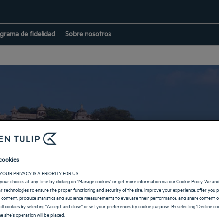
grama de fidelidad
Sobre nosotros
Hoteles en Bhiwadi
cookies
YOUR PRIVACY IS A PRIORITY FOR US
your choices at any time by clicking on "Manage cookies" or get more information via our Cookie Policy. We an
VOLVER A LA PÁGINA DE INDIA
lar technologies to ensure the proper functioning and security of the site, improve your experience, offer you 
 content, produce statistics and audience measurements to evaluate their performance, and share content on
all cookies by selecting "Accept and close" or set your preferences by cookie purpose. By selecting "Decline coo
e site's operation will be placed.