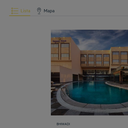
Lista
Mapa
BHIWADI