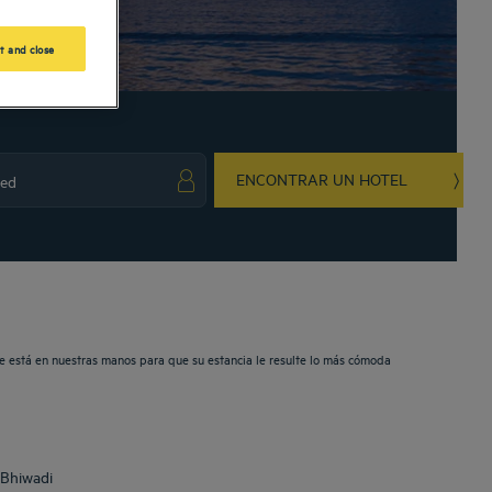
t and close
ENCONTRAR UN HOTEL
ark key to get the keyboard shortcuts for changing dates.
ct a date. Press the question mark key to get the keyboard shortcuts for changing da
e está en nuestras manos para que su estancia le resulte lo más cómoda
 Bhiwadi