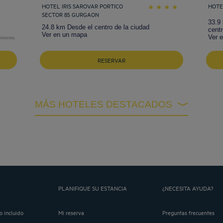
HOTEL IRIS SAROVAR PORTICO
HOTE
SECTOR 85 GURGAON
33.9
24.8 km Desde el centro de la ciudad
centr
Ver en un mapa
Ver 
iniones
RESERVAR
MÁS HOTELES DESTACADOS
PLANIFIQUE SU ESTANCIA
¿NECESITA AYUDA?
o incluido
Mi reserva
Preguntas frecuentes