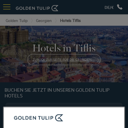
DE/€
Golden Tulip
Georgien
Hotels Tiflis
Hotels in Tiflis
ZURÜCK ZUR SEITE FÜR DIE GEORGIEN
BUCHEN SIE JETZT IN UNSEREN GOLDEN TULIP
HOTELS