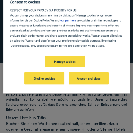
Consent to cookies
Navigate forward to interact with the calendar and select a date. Press the ques
Navigate backward to interact with the ca
RESPECT FOR YOUR PRIVACY IS A PRIORITY FOR US
You can change your choices at any time by clicking on "Manage cookies" or get more
information via our Cookie Policy. We and
our partners
use cookies or similar technologies to
ensure the proper functioning and security of the site, improve your experience, offer you
personalized advertising and content, produce statistics and audience measurements to
Spezialcode hinzufügen
evaluate their performance, and share content on social networks. You can accept all cookies
by selecting "Accept and close" or set your preferences by cookie purpose. By selecting
"Decline cookies," only cookies necessary for the site's operation will be placed.
FINDEN SIE EIN HOTEL
Manage cookies
Decline cookies
Accept and close
Unsere Golden Tulip Hotels heißen Sie in Tiflis willkommen. Restaurants,
Parkplatz, Konferenzraum und bequeme Zimmer – wir tun unser Bestes, um Ihren
Aufenthalt so komfortabel wie möglich zu gestalten. Unser umfangreiches
Serviceangebot sorgt dafür, dass Sie eine angenehme Zeit der Entspannung und
Erholung genießen.
Unsere Hotels in Tiflis
Buchen Sie einen Wochenendaufenthalt, einen Familienurlaub
oder eine Geschäftsreise in einem unserer 4- oder 5-Sterne-Hotels