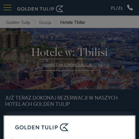
PL/ZŁ
Golden Tulip
Gruzja
Hotele Tbilisi
Hotele w: Tbilisi
POWRÓT NA STRONĘ GRUZJA
JUŻ TERAZ DOKONAJ REZERWACJI W NASZYCH
HOTELACH GOLDEN TULIP