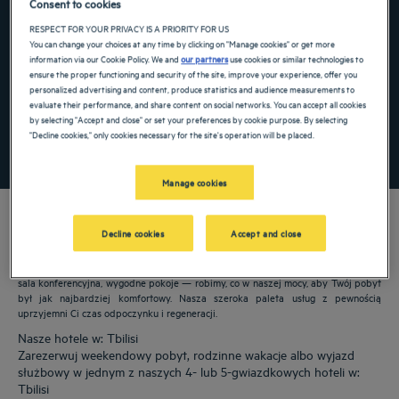
Consent to cookies
Navigate forward to interact with the calendar and select a date. Press the ques
Navigate backward to interact with the ca
RESPECT FOR YOUR PRIVACY IS A PRIORITY FOR US
You can change your choices at any time by clicking on "Manage cookies" or get more
information via our Cookie Policy. We and
our partners
use cookies or similar technologies to
ensure the proper functioning and security of the site, improve your experience, offer you
personalized advertising and content, produce statistics and audience measurements to
Dodaj specjalny kod
evaluate their performance, and share content on social networks. You can accept all cookies
by selecting "Accept and close" or set your preferences by cookie purpose. By selecting
"Decline cookies," only cookies necessary for the site's operation will be placed.
ZNAJDŹ HOTEL
Manage cookies
Decline cookies
Accept and close
Nasze hotele Golden Tulip witają Cię w: Tbilisi. Restauracje, parking, dostępna
sala konferencyjna, wygodne pokoje — robimy, co w naszej mocy, aby Twój pobyt
był jak najbardziej komfortowy. Nasza szeroka paleta usług z pewnością
uprzyjemni Ci czas odpoczynku i regeneracji.
Nasze hotele w: Tbilisi
Zarezerwuj weekendowy pobyt, rodzinne wakacje albo wyjazd
służbowy w jednym z naszych 4- lub 5-gwiazdkowych hoteli w:
Tbilisi