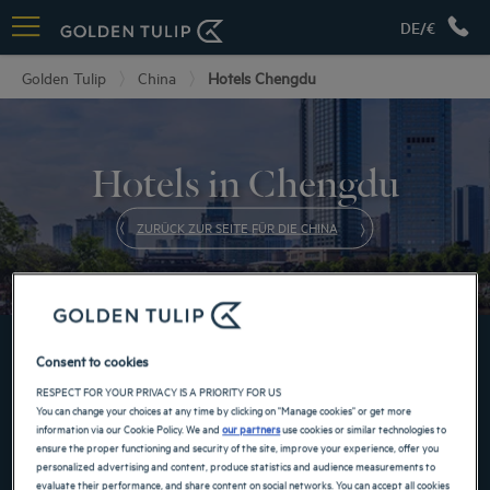
DE/€
Golden Tulip
China
Hotels Chengdu
Hotels in Chengdu
ZURÜCK ZUR SEITE FÜR DIE CHINA
BUCHEN SIE JETZT IN UNSEREN GOLDEN TULIP
Consent to cookies
HOTELS
RESPECT FOR YOUR PRIVACY IS A PRIORITY FOR US
You can change your choices at any time by clicking on "Manage cookies" or get more
information via our Cookie Policy. We and
our partners
use cookies or similar technologies to
ensure the proper functioning and security of the site, improve your experience, offer you
personalized advertising and content, produce statistics and audience measurements to
evaluate their performance, and share content on social networks. You can accept all cookies