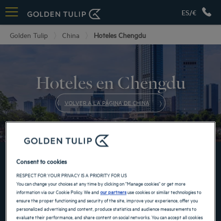
ES/€
Golden Tulip
China
Hoteles Chengdu
Hoteles en Chengdu
VOLVER A LA PÁGINA DE CHINA
RESERVE AHORA EN NUESTROS HOTELES GOLDEN
Consent to cookies
TULIP
RESPECT FOR YOUR PRIVACY IS A PRIORITY FOR US
You can change your choices at any time by clicking on "Manage cookies" or get more
information via our Cookie Policy. We and
our partners
use cookies or similar technologies to
ensure the proper functioning and security of the site, improve your experience, offer you
personalized advertising and content, produce statistics and audience measurements to
evaluate their performance, and share content on social networks. You can accept all cookies