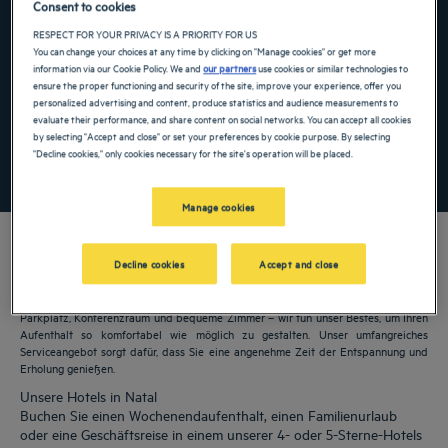
Consent to cookies
Navigate forward to interact with the calendar and select a date. Press the ques
Navigate backward to interact with the ca
RESPECT FOR YOUR PRIVACY IS A PRIORITY FOR US
You can change your choices at any time by clicking on "Manage cookies" or get more
information via our Cookie Policy. We and
our partners
use cookies or similar technologies to
ensure the proper functioning and security of the site, improve your experience, offer you
personalized advertising and content, produce statistics and audience measurements to
Spezialcode hinzufügen
evaluate their performance, and share content on social networks. You can accept all cookies
by selecting "Accept and close" or set your preferences by cookie purpose. By selecting
"Decline cookies," only cookies necessary for the site's operation will be placed.
FINDEN SIE EIN HOTEL
Manage cookies
Decline cookies
Accept and close
Unsere Golden Tulip Hotels heißen Sie in Natal willkommen. Restaurants,
Parkplatz, Konferenzraum und bequeme Zimmer – wir tun unser Bestes, um Ihren
Aufenthalt so komfortabel wie möglich zu gestalten. Unser umfangreiches
Serviceangebot sorgt dafür, dass Sie eine angenehme Zeit der Entspannung und
Erholung genießen.
Unsere Hotels in Natal
Buchen Sie einen Wochenendaufenthalt, einen Familienurlaub
oder eine Geschäftsreise in einem unserer 4- oder 5-Sterne-Hotels