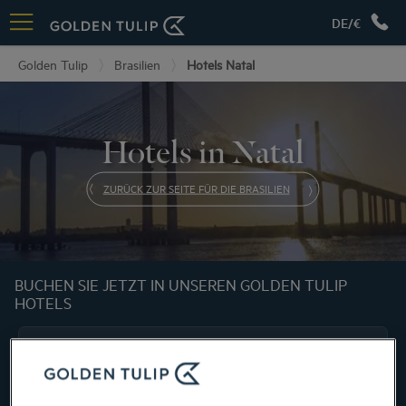
DE/€
Golden Tulip
Brasilien
Hotels Natal
Hotels in Natal
ZURÜCK ZUR SEITE FÜR DIE BRASILIEN
BUCHEN SIE JETZT IN UNSEREN GOLDEN TULIP
HOTELS