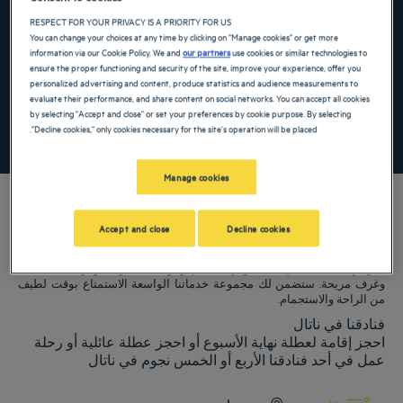
the keyboard shortcuts for changing dates.
te. Press the question mark key to get the keyboard shortcuts for changing dates.
RESPECT FOR YOUR PRIVACY IS A PRIORITY FOR US
You can change your choices at any time by clicking on "Manage cookies" or get more
information via our Cookie Policy. We and
our partners
use cookies or similar technologies to
ensure the proper functioning and security of the site, improve your experience, offer you
أضِف رمزًا خاصًا
personalized advertising and content, produce statistics and audience measurements to
evaluate their performance, and share content on social networks. You can accept all cookies
by selecting "Accept and close" or set your preferences by cookie purpose. By selecting
"Decline cookies," only cookies necessary for the site's operation will be placed.
ابحث عن فندق
Manage cookies
Accept and close
Decline cookies
فنادق Golden Tulip ترحب بكم فيناتال. نبذل قصارى جهدنا لجعل إقامتك مريحة
قدر الإمكان، بما في ذلك توفر مطاعم ومواقف سيارات وغرف اجتماعات
وغرف مريحة. ستضمن لك مجموعة خدماتنا الواسعة الاستمتاع بوقت لطيف
من الراحة والاستجمام.
فنادقنا في ناتال
احجز إقامة لعطلة نهاية الأسبوع أو احجز عطلة عائلية أو رحلة
عمل في أحد فنادقنا الأربع أو الخمس نجوم في ناتال