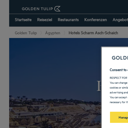
Startseite
Reiseziel
Restaurants
Konferenzen
Angebot
Golden Tulip
Ägypten
Hotels Scharm Asch-Schaich
Consent to 
Hote
RESPECT FOR 
You can change 
cookies or simi
advertising and
You can accept 
necessary for th
Manage