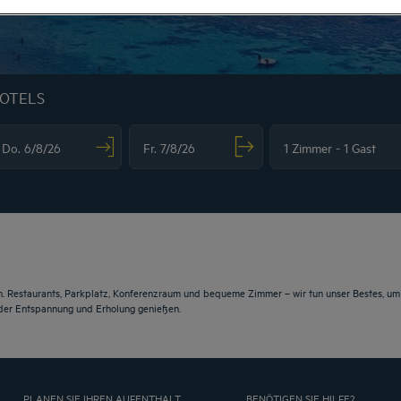
HOTELS
vigate forward to interact with the calendar and select a date. Press the question m
Navigate backward to interact with the calendar and sele
. Restaurants, Parkplatz, Konferenzraum und bequeme Zimmer – wir tun unser Bestes, um I
 der Entspannung und Erholung genießen.
PLANEN SIE IHREN AUFENTHALT
BENÖTIGEN SIE HILFE?