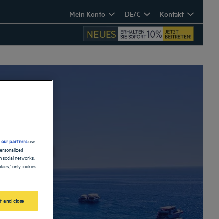
Mein Konto
DE/€
Kontakt
haich
d
our partners
use
personalized
 social networks.
kies," only cookies
t and close