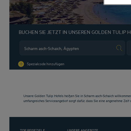
BUCHEN SIE JETZT IN UNSEREN GOLDEN TULIP 
Na
Spezialcode hinzufügen
Unsere Golden Tulip Hotels heißen Sie in Scharm asch-Schaich willkommen
umfangreiches Serviceangebot sorgt dafür, dass Sie eine angenehme Zeit
TOP REISEZIELE
UNSERE ANGEBOTE