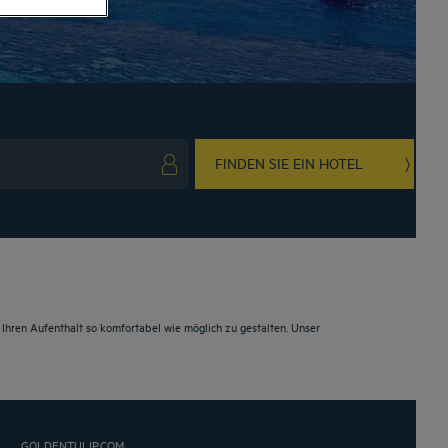
FINDEN SIE EIN HOTEL
ark key to get the keyboard shortcuts for changing dates.
ct a date. Press the question mark key to get the keyboard shortcuts for changing da
hren Aufenthalt so komfortabel wie möglich zu gestalten. Unser
GOLDENTULIP.COM