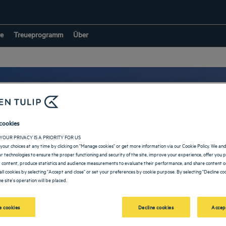
e
Treueprogramm
Über
cookies
ls in Scharm asch-Sc
YOUR PRIVACY IS A PRIORITY FOR US
your choices at any time by clicking on "Manage cookies" or get more information via our Cookie Policy. We an
lar technologies to ensure the proper functioning and security of the site, improve your experience, offer you 
 content, produce statistics and audience measurements to evaluate their performance, and share content on
all cookies by selecting "Accept and close" or set your preferences by cookie purpose. By selecting "Decline coo
e site's operation will be placed.
ZURÜCK ZUR SEITE FÜR DIE ÄGYPTEN
 cookies
Decline cookies
Accep