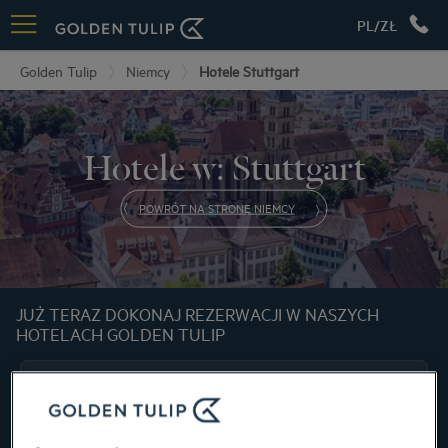
PL/ZŁ
Golden Tulip
Niemcy
Hotele Stuttgart
Hotele w: Stuttgart
POWRÓT NA STRONĘ NIEMCY
JUŻ TERAZ DOKONAJ REZERWACJI W NASZYCH
HOTELACH GOLDEN TULIP