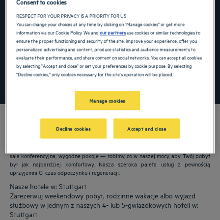
Consent to cookies
Navigate forward to interact with the calendar and select a date. Press the ques
Navigate backward to interact with the ca
RESPECT FOR YOUR PRIVACY IS A PRIORITY FOR US
You can change your choices at any time by clicking on "Manage cookies" or get more
information via our Cookie Policy. We and
our partners
use cookies or similar technologies to
ensure the proper functioning and security of the site, improve your experience, offer you
personalized advertising and content, produce statistics and audience measurements to
Dodaj specjalny kod
evaluate their performance, and share content on social networks. You can accept all cookies
by selecting "Accept and close" or set your preferences by cookie purpose. By selecting
"Decline cookies," only cookies necessary for the site's operation will be placed.
ZNAJDŹ HOTEL
Manage cookies
Decline cookies
Accept and close
Nasze hotele Golden Tulip witają Cię w: Stuttgart. Restauracje, parking, dostępna
sala konferencyjna, wygodne pokoje — robimy, co w naszej mocy, aby Twój pobyt
był jak najbardziej komfortowy. Nasza szeroka paleta usług z pewnością
uprzyjemni Ci czas odpoczynku i regeneracji.
Nasze hotele w: Stuttgart
Zarezerwuj weekendowy pobyt, rodzinne wakacje albo wyjazd
służbowy w jednym z naszych 4- lub 5-gwiazdkowych hoteli w:
Stuttgart