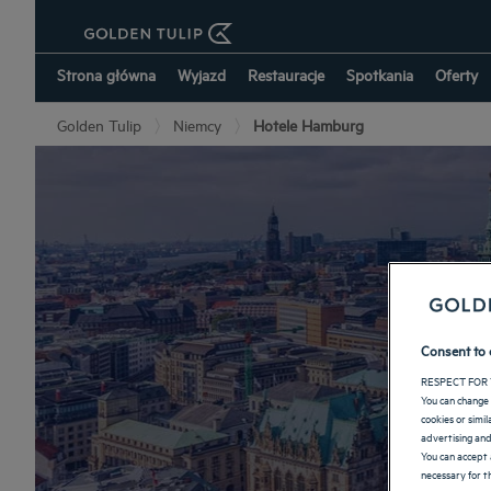
Strona główna
Wyjazd
Restauracje
Spotkania
Oferty
Golden Tulip
Niemcy
Hotele Hamburg
Consent to 
RESPECT FOR 
You can change 
cookies or simi
advertising and
You can accept 
necessary for th