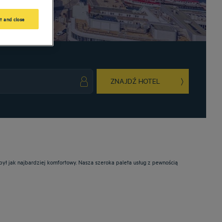
t and close
ZNAJDŹ HOTEL
ark key to get the keyboard shortcuts for changing dates.
ct a date. Press the question mark key to get the keyboard shortcuts for changing da
był jak najbardziej komfortowy. Nasza szeroka paleta usług z pewnością