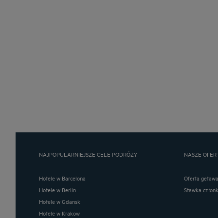
NAJPOPULARNIEJSZE CELE PODRÓŻY
NASZE OFER
Hotele w Barcelona
Oferta getaw
Hotele w Berlin
Stawka człon
Hotele w Gdansk
Hotele w Krakow