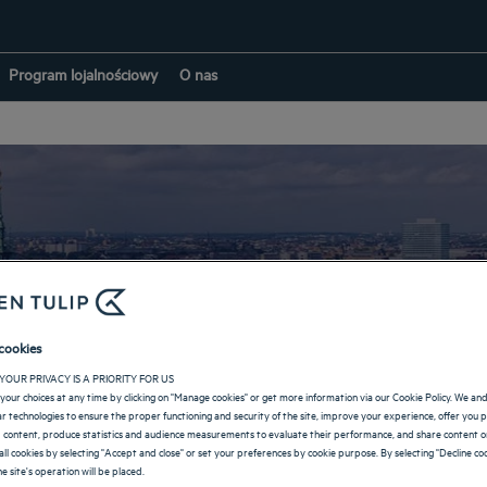
Program lojalnościowy
O nas
Hotele w: Hamburg
cookies
YOUR PRIVACY IS A PRIORITY FOR US
your choices at any time by clicking on "Manage cookies" or get more information via our Cookie Policy. We an
POWRÓT NA STRONĘ NIEMCY
lar technologies to ensure the proper functioning and security of the site, improve your experience, offer you 
 content, produce statistics and audience measurements to evaluate their performance, and share content on
all cookies by selecting "Accept and close" or set your preferences by cookie purpose. By selecting "Decline coo
e site's operation will be placed.