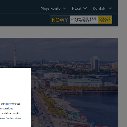
Moje konto
PL/zł
Kontakt
d
our partners
use
personalized
 social networks.
kies," only cookies