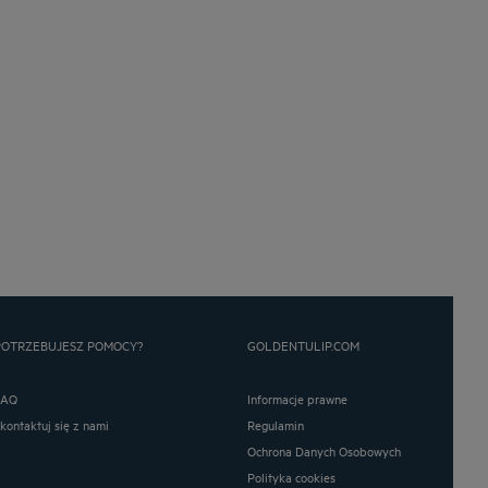
POTRZEBUJESZ POMOCY?
GOLDENTULIP.COM
FAQ
Informacje prawne
Skontaktuj się z nami
Regulamin
Ochrona Danych Osobowych
Polityka cookies