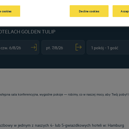
 cookies
Decline cookies
Accep
OTELACH GOLDEN TULIP
vigate forward to interact with the calendar and select a date. Press the question m
Navigate backward to interact with the calendar and sele
dostępna sala konferencyjna, wygodne pokoje — robimy, co w naszej mocy, aby Twój pobyt 
łużbowy w jednym z naszych 4- lub 5-gwiazdkowych hoteli w: Hamburg