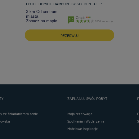
HOTEL DOMICIL HAMBURG BY GOLDEN TULIP
3 km Od centrum
miasta
Grade
3.6
Zobacz na mapie
1852 recenzje
REZERWUJ
TY
ZAPLANUJ SWÓJ POBYT
ay ze śniadaniem w cenie
Moja rezerwacja
kowska
Spotkania i Wydarzenia
Hotelowe inspiracje