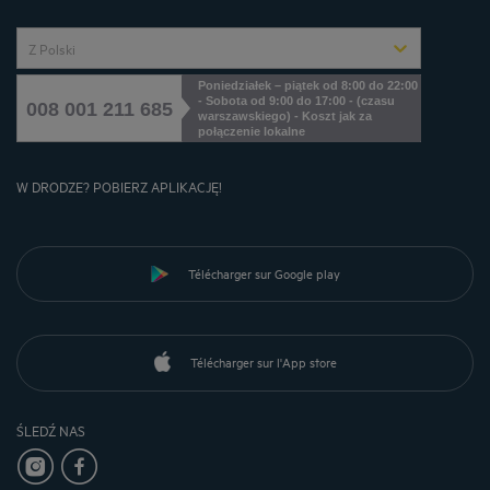
Z Polski
Poniedziałek – piątek od 8:00 do 22:00
- Sobota od 9:00 do 17:00 - (czasu
008 001 211 685
warszawskiego) - Koszt jak za
połączenie lokalne
W DRODZE? POBIERZ APLIKACJĘ!
Télécharger sur Google play
Télécharger sur l'App store
ŚLEDŹ NAS