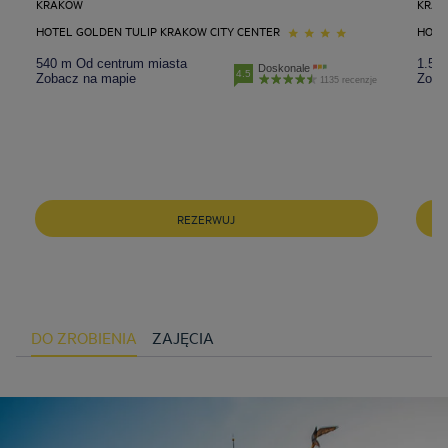
KRAKOW
KRA
HOTEL GOLDEN TULIP KRAKOW CITY CENTER
HOTE
540 m Od centrum miasta
1.5 
Doskonale
4.5
Zobacz na mapie
Zoba
1135 recenzje
REZERWUJ
DO ZROBIENIA
ZAJĘCIA