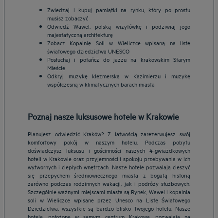
Zwiedzaj i kupuj pamiątki na rynku, który po prostu
musisz zobaczyć
Odwiedź Wawel, polską wizytówkę i podziwiaj jego
majestatyczną architekturę
Zobacz Kopalnię Soli w Wieliczce wpisaną na listę
światowego dziedzictwa UNESCO
Posłuchaj i potańcz do jazzu na krakowskim Starym
Mieście
Odkryj muzykę klezmerską w Kazimierzu i muzykę
współczesną w klimatycznych barach miasta
Poznaj nasze luksusowe hotele w Krakowie
Planujesz odwiedzić Kraków? Z łatwością zarezerwujesz swój
komfortowy pokój w naszym hotelu. Podczas pobytu
doświadczysz luksusu i gościnności naszych 4-gwiazdkowych
hoteli w Krakowie oraz przyjemności i spokoju przebywania w ich
wytwornych i ciepłych wnętrzach. Nasze hotele pozwalają cieszyć
się przepychem średniowiecznego miasta z bogatą historią
zarówno podczas rodzinnych wakacji, jak i podróży służbowych.
Szczególnie ważnymi miejscami miasta są Rynek, Wawel i kopalnia
soli w Wieliczce wpisane przez Unesco na Listę Światowego
Dziedzictwa, wszystkie są bardzo blisko Twojego hotelu. Nasze
hotele, położone w samym centrum Krakowa, pozwalają na
Hotele w Barcelona