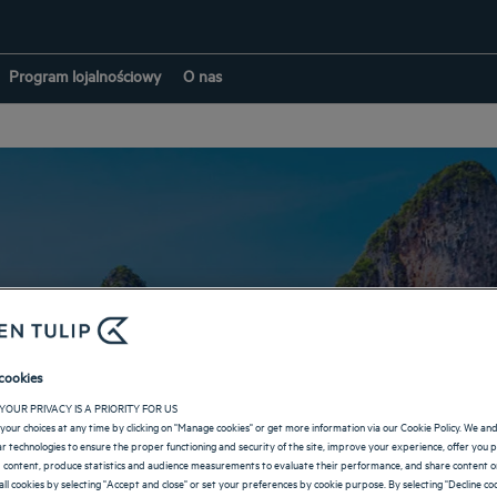
Program lojalnościowy
O nas
Hotele w: Tajlandia
cookies
YOUR PRIVACY IS A PRIORITY FOR US
POWRÓT DO CELÓW PODRÓŻY
your choices at any time by clicking on "Manage cookies" or get more information via our Cookie Policy. We an
lar technologies to ensure the proper functioning and security of the site, improve your experience, offer you 
 content, produce statistics and audience measurements to evaluate their performance, and share content on
all cookies by selecting "Accept and close" or set your preferences by cookie purpose. By selecting "Decline coo