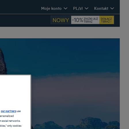
Moje konto
PL/zł
Kontakt
d
our partners
use
personalized
 social networks.
kies," only cookies