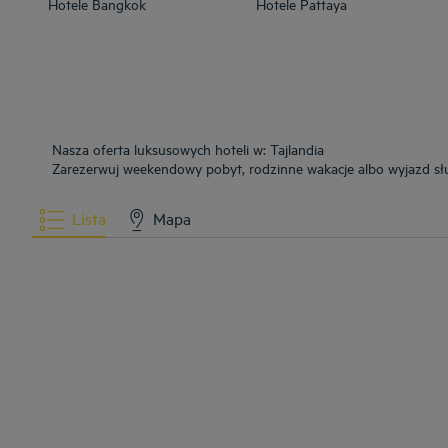
Hotele
Bangkok
Hotele
Pattaya
Nasza oferta luksusowych hoteli w: Tajlandia
Zarezerwuj weekendowy pobyt, rodzinne wakacje albo wyjazd słu
Lista
Mapa