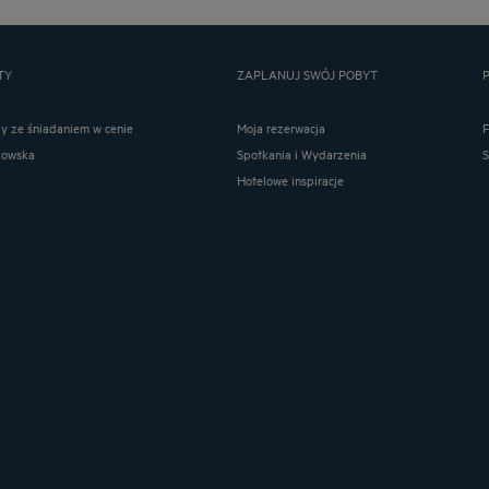
TY
ZAPLANUJ SWÓJ POBYT
ay ze śniadaniem w cenie
Moja rezerwacja
kowska
Spotkania i Wydarzenia
Hotelowe inspiracje