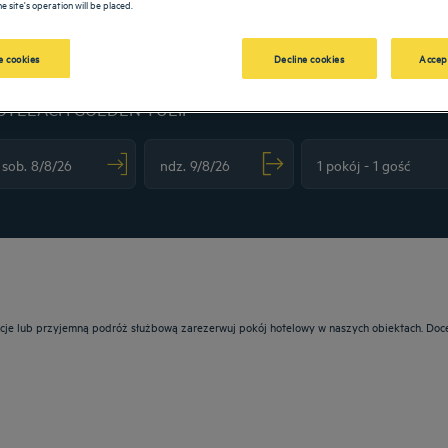
e site's operation will be placed.
 cookies
Decline cookies
Accep
OTELACH GOLDEN TULIP
vigate forward to interact with the calendar and select a date. Press the question m
Navigate backward to interact with the calendar and sele
acje lub przyjemną podróż służbową zarezerwuj pokój hotelowy w naszych obiektach. Doce