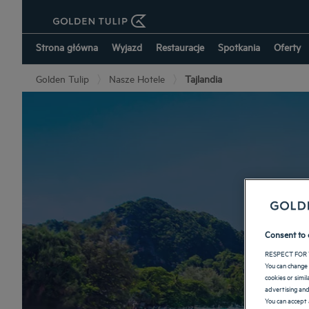
Strona główna
Wyjazd
Restauracje
Spotkania
Oferty
Golden Tulip
Nasze Hotele
Tajlandia
Consent to 
RESPECT FOR 
You can change 
cookies or simi
advertising and
You can accept 