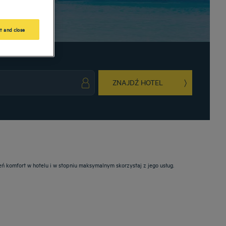
t and close
ZNAJDŹ HOTEL
ark key to get the keyboard shortcuts for changing dates.
ct a date. Press the question mark key to get the keyboard shortcuts for changing da
ń komfort w hotelu i w stopniu maksymalnym skorzystaj z jego usług.