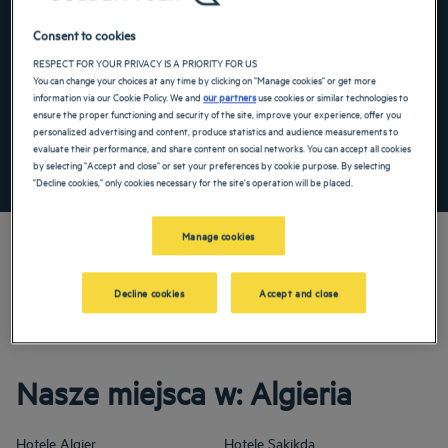
Navigate forward to interact with the calendar and select a date. Press the ques
Navigate backward to interact with the ca
Consent to cookies
RESPECT FOR YOUR PRIVACY IS A PRIORITY FOR US
You can change your choices at any time by clicking on "Manage cookies" or get more
information via our Cookie Policy. We and
our partners
use cookies or similar technologies to
Dodaj specjalny kod
ensure the proper functioning and security of the site, improve your experience, offer you
personalized advertising and content, produce statistics and audience measurements to
evaluate their performance, and share content on social networks. You can accept all cookies
ZNAJDŹ HOTEL
by selecting "Accept and close" or set your preferences by cookie purpose. By selecting
"Decline cookies," only cookies necessary for the site's operation will be placed.
Manage cookies
Decline cookies
Accept and close
Odkryj nasze 3-, 4- i 5-gwiazdkowe hotele w: Algieria! Na rodzinne wakacje lub
przyjemną podróż służbową zarezerwuj pokój hotelowy w naszych obiektach.
Doceń komfort w hotelu i w stopniu maksymalnym skorzystaj z jego usług.
Nasze miejsca w: Algieria
Hotele
Algier
Hotele
Sakikda