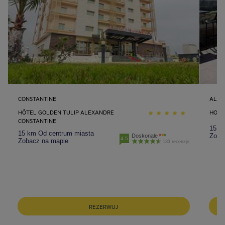
CONSTANTINE
ALGE
HÔTEL GOLDEN TULIP ALEXANDRE
HOTE
CONSTANTINE
15 k
15 km Od centrum miasta
Zoba
Doskonale
4.5
Zobacz na mapie
133 recenzje
Hotele w Barcelona
Hotele w Berlin
REZERWUJ
Hotele w Gdansk
Hotele w Krakow