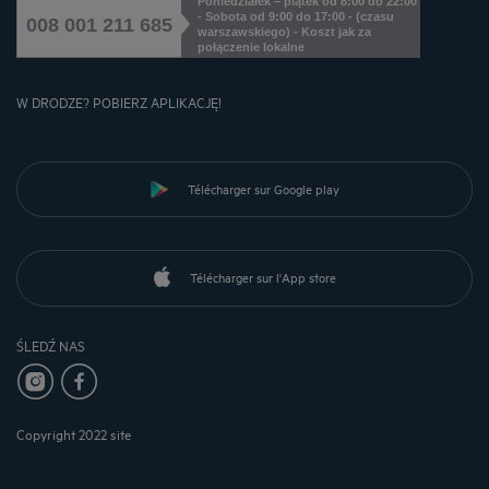
Poniedziałek – piątek od 8:00 do 22:00
- Sobota od 9:00 do 17:00 - (czasu
008 001 211 685
warszawskiego) - Koszt jak za
połączenie lokalne
W DRODZE? POBIERZ APLIKACJĘ!
Télécharger sur Google play
Télécharger sur l'App store
ŚLEDŹ NAS
Copyright 2022 site