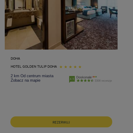
DOHA
HOTEL GOLDEN TULIP DOHA
2 km Od centrum miasta
Doskonale
4.5
Zobacz na mapie
3306 recenzje
Hotele w Barcelona
Hotele w Berlin
REZERWUJ
Hotele w Gdansk
Hotele w Krakow