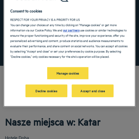
Navigate forward to interact with the calendar and select a date. Press the ques
Navigate backward to interact with the ca
Consent to cookies
RESPECT FOR YOUR PRIVACY IS A PRIORITY FOR US
You can change your choices at any time by clicking on "Manage cookies" or get more
information via our Cookie Policy. We and
our partners
use cookies or similar technologies to
Dodaj specjalny kod
ensure the proper functioning and security of the site, improve your experience, offer you
personalized advertising and content, produce statistics and audience measurements to
evaluate their performance, and share content on social networks. You can accept all cookies
ZNAJDŹ HOTEL
by selecting "Accept and close" or set your preferences by cookie purpose. By selecting
"Decline cookies," only cookies necessary for the site's operation will be placed.
Manage cookies
Decline cookies
Accept and close
Odkryj nasze 3-, 4- i 5-gwiazdkowe hotele w: Katar! Na rodzinne wakacje lub
przyjemną podróż służbową zarezerwuj pokój hotelowy w naszych obiektach.
Doceń komfort w hotelu i w stopniu maksymalnym skorzystaj z jego usług.
Nasze miejsca w: Katar
Hotele
Doha