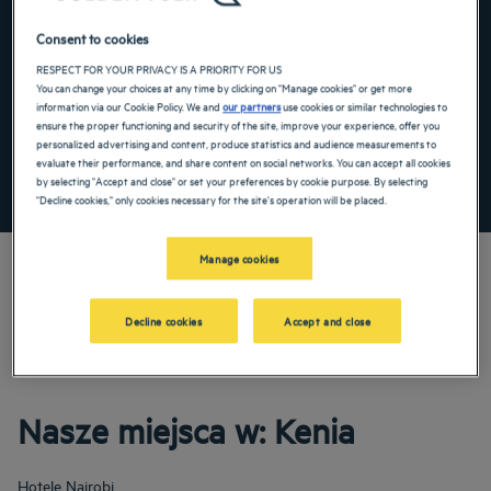
Navigate forward to interact with the calendar and select a date. Press the ques
Navigate backward to interact with the ca
Consent to cookies
RESPECT FOR YOUR PRIVACY IS A PRIORITY FOR US
You can change your choices at any time by clicking on "Manage cookies" or get more
information via our Cookie Policy. We and
our partners
use cookies or similar technologies to
Dodaj specjalny kod
ensure the proper functioning and security of the site, improve your experience, offer you
personalized advertising and content, produce statistics and audience measurements to
evaluate their performance, and share content on social networks. You can accept all cookies
ZNAJDŹ HOTEL
by selecting "Accept and close" or set your preferences by cookie purpose. By selecting
"Decline cookies," only cookies necessary for the site's operation will be placed.
Manage cookies
Decline cookies
Accept and close
Odkryj nasze 3-, 4- i 5-gwiazdkowe hotele w: Kenia! Na rodzinne wakacje lub
przyjemną podróż służbową zarezerwuj pokój hotelowy w naszych obiektach.
Doceń komfort w hotelu i w stopniu maksymalnym skorzystaj z jego usług.
Nasze miejsca w: Kenia
Hotele
Nairobi