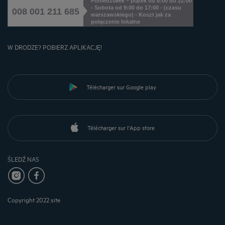
Poniedziałek – piątek od 8:00 do 22:00
- Sobota od 9:00 do 17:00 - (czasu
008 001 211 685
warszawskiego) - Koszt jak za
połączenie lokalne
W DRODZE? POBIERZ APLIKACJĘ!
Télécharger sur Google play
Télécharger sur l'App store
ŚLEDŹ NAS
Copyright 2022 site