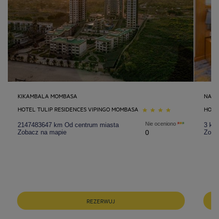
KIKAMBALA MOMBASA
NAIR
HOTEL TULIP RESIDENCES VIPINGO MOMBASA
HOTE
Nie oceniono
2147483647 km Od centrum miasta
3 km
Zobacz na mapie
0
Zoba
Hotele w Barcelona
Hotele w Berlin
REZERWUJ
Hotele w Gdansk
Hotele w Krakow