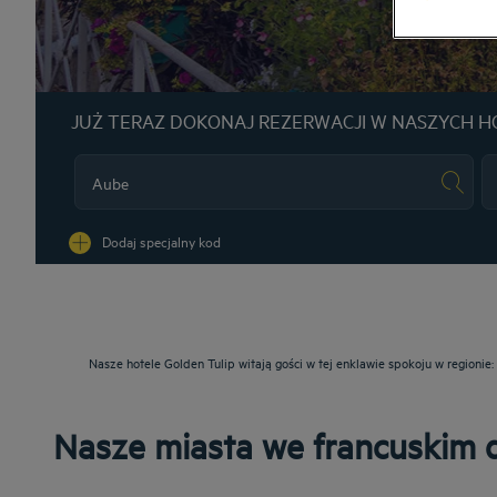
JUŻ TERAZ DOKONAJ REZERWACJI W NASZYCH H
Na
Dodaj specjalny kod
Nasze hotele Golden Tulip witają gości w tej enklawie spokoju w region
Nasze miasta we francuskim