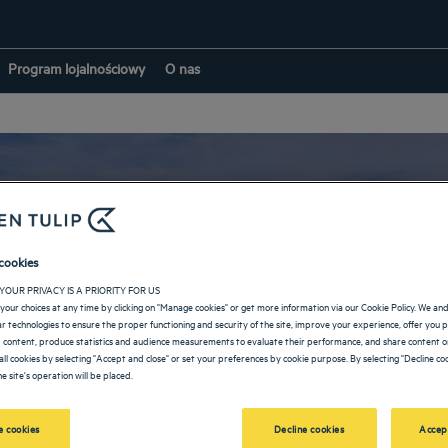
Program lojalnościowy
O nas
cookies
Hotele w: Aube
YOUR PRIVACY IS A PRIORITY FOR US
your choices at any time by clicking on "Manage cookies" or get more information via our Cookie Policy. We an
lar technologies to ensure the proper functioning and security of the site, improve your experience, offer you 
 content, produce statistics and audience measurements to evaluate their performance, and share content on
all cookies by selecting "Accept and close" or set your preferences by cookie purpose. By selecting "Decline coo
e site's operation will be placed.
POWRÓT DO GRAND EST
 cookies
Decline cookies
Accep