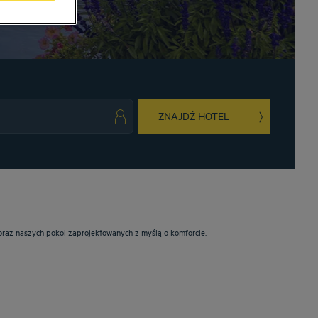
ZNAJDŹ HOTEL
ark key to get the keyboard shortcuts for changing dates.
ct a date. Press the question mark key to get the keyboard shortcuts for changing da
oraz naszych pokoi zaprojektowanych z myślą o komforcie.