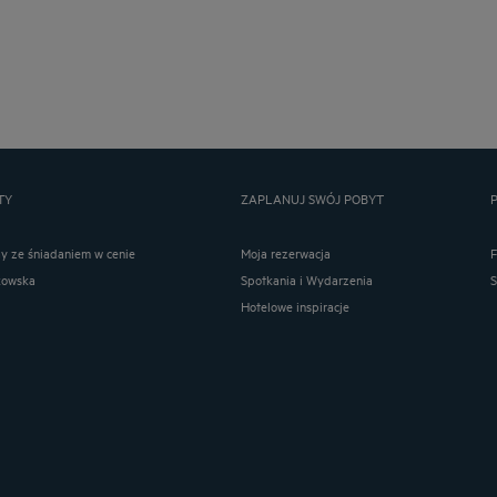
TY
ZAPLANUJ SWÓJ POBYT
ay ze śniadaniem w cenie
Moja rezerwacja
kowska
Spotkania i Wydarzenia
Hotelowe inspiracje