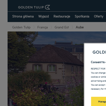
Strona główna
Wyjazd
Restauracje
Spotkania
Oferty
Golden Tulip
Francja
Grand Est
Aube
Consent to 
RESPECT FOR 
You can change 
cookies or simi
advertising and
You can accept 
necessary for th
Manage