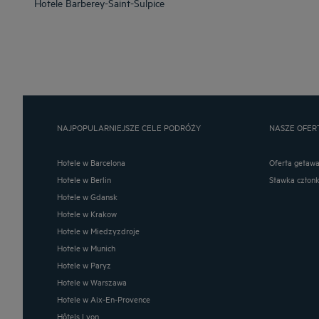
Hotele
Barberey-Saint-Sulpice
NAJPOPULARNIEJSZE CELE PODRÓŻY
NASZE OFER
Hotele w Barcelona
Oferta getaw
Hotele w Berlin
Stawka człon
Hotele w Gdansk
Hotele w Krakow
Hotele w Miedzyzdroje
Hotele w Munich
Hotele w Paryz
Hotele w Warszawa
Hotele w Aix-En-Provence
Hôtels Lyon