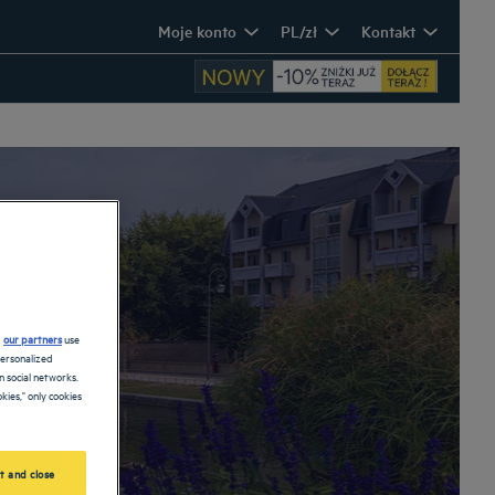
Moje konto
PL/zł
Kontakt
d
our partners
use
personalized
 social networks.
kies," only cookies
t and close