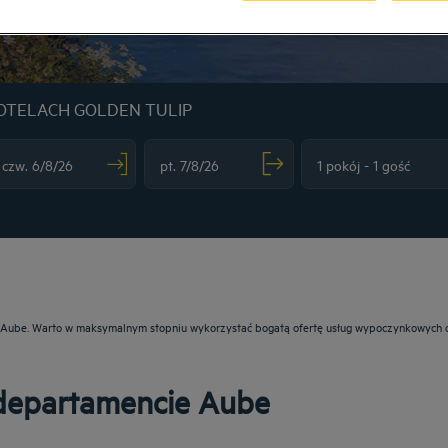
OTELACH GOLDEN TULIP
vigate forward to interact with the calendar and select a date. Press the question m
Navigate backward to interact with the calendar and sele
ie: Aube. Warto w maksymalnym stopniu wykorzystać bogatą ofertę usług wypoczynkowych 
 departamencie Aube