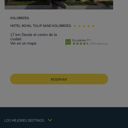
KOLOBRZEG
HOTEL ROYAL TULIP SAND KOLOBRZEG
17 km Desde el centro de la
ciudad
Excelente
4.6
Ver en un mapa
2509 opiniones
Hoteles Barcelona
Hoteles Braga
RESERVAR
Hoteles Cracovia
Hoteles Paris
Hoteles Sao Joao Da Madeira
Hoteles Vila Nova De Gaia
Avisos legales
Hoteles Portugal
Términos y Condiciones Generales
Hôtels La Baule
LOS MEJORES DESTINOS
Política de Datos Personales
Hôtels Saint-Malo