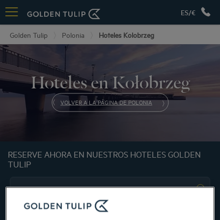
ES/€
Golden Tulip
Polonia
Hoteles Kolobrzeg
Hoteles en Kołobrzeg
VOLVER A LA PÁGINA DE POLONIA
RESERVE AHORA EN NUESTROS HOTELES GOLDEN
TULIP