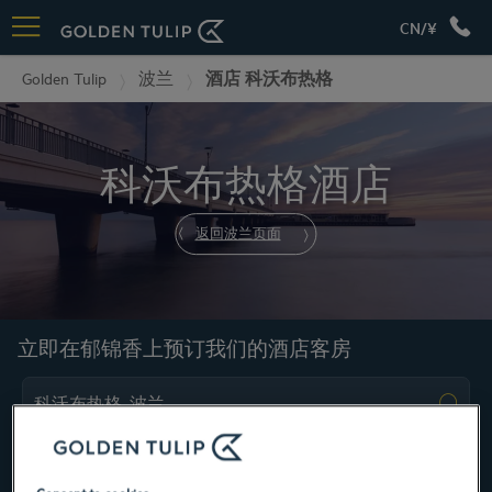
CN/¥
Golden Tulip
波兰
酒店 科沃布热格
科沃布热格酒店
返回波兰页面
立即在郁锦香上预订我们的酒店客房