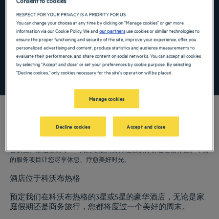
Consent to cookies
Navigate forward to interact with the calendar and select a date. Press the ques
Navigate backward to interact with the ca
RESPECT FOR YOUR PRIVACY IS A PRIORITY FOR US
You can change your choices at any time by clicking on "Manage cookies" or get more
information via our Cookie Policy. We and
our partners
use cookies or similar technologies to
ensure the proper functioning and security of the site, improve your experience, offer you
添加特惠代码
personalized advertising and content, produce statistics and audience measurements to
evaluate their performance, and share content on social networks. You can accept all cookies
by selecting "Accept and close" or set your preferences by cookie purpose. By selecting
寻找酒店
"Decline cookies," only cookies necessary for the site's operation will be placed.
Manage cookies
Decline cookies
Accept and close
我们的郁锦香酒店欢迎您来访科沃布热格。为您提供餐厅、泊车服务、
会议室、舒适客房等——我们尽最大努力让您获得舒适住宿体验。丰富
的服务项目让您尽享休息、疗愈美好时光。
酒店位于科沃布热格
预定我们在科沃布热格的3星或5星的豪华酒店，无论是家
庭假期还是商务旅行，您都将度过一个美好的周末。