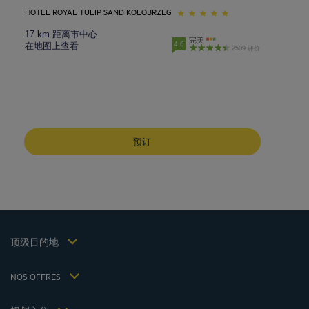
HOTEL ROYAL TULIP SAND KOLOBRZEG
17 km 距离市中心
完美
4.6
在地图上查看
2509 评价
成都酒店
峨嵋山酒店
预订
昆明酒店
巴黎酒店
仁川酒店
法律声明
上海酒店
条款和条件
台湾酒店
个人数据政策
顶级目的地
Hôtels Saint-Malo
Cookie 政策
Hôtels Lyon
Flavours Instant Benefit 通用使用条款和条件
NOS OFFRES
逍遥游优惠（含早餐）
条款和条件
会员费率
我的预订
Politiques de taxes 2023