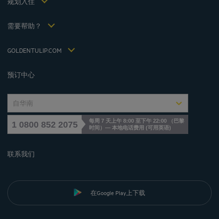
规划入住
会议和活动
Politiques de taxes 2022
Hôtels et Inspirations
税收政策 2021
需要帮助？
常见问答
招贤纳士
联系我们
Jin Jiang International
GOLDENTULIP.COM
Cookies management
预订中心
自华南
每周 7 天上午 8:00 至下午 22:00 （巴黎
1 0800 852 2075
时间）— 本地电话费用
(
可用英语
)
联系我们
在Google Play上下载