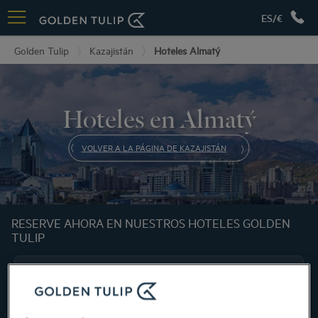
ES/€
Golden Tulip
Kazajistán
Hoteles Almatý
Hoteles en Almatý
VOLVER A LA PÁGINA DE KAZAJISTÁN
RESERVE AHORA EN NUESTROS HOTELES GOLDEN
TULIP