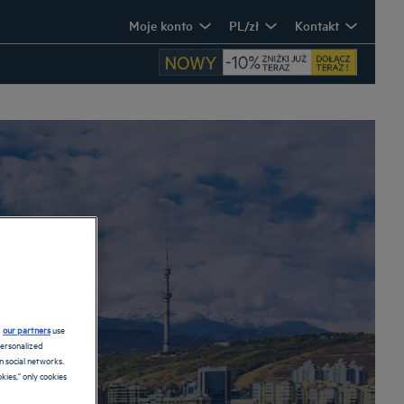
Moje konto
PL/zł
Kontakt
d
our partners
use
personalized
 social networks.
kies," only cookies