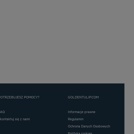
POTRZEBUJESZ POMOCY?
GOLDENTULIP.COM
FAQ
Informacje prawne
Skontaktuj się z nami
Regulamin
Ochrona Danych Osobowych
Polityka cookies