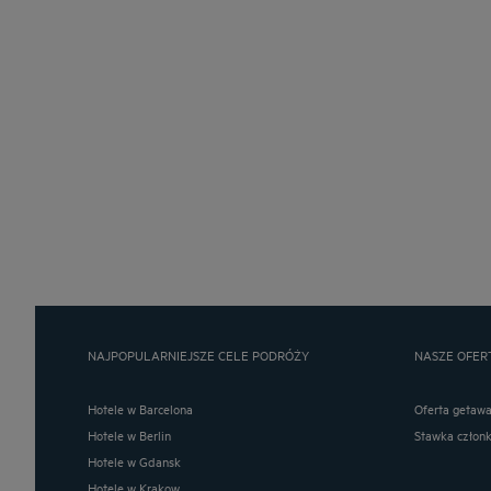
NAJPOPULARNIEJSZE CELE PODRÓŻY
NASZE OFER
Hotele w Barcelona
Oferta getaw
Hotele w Berlin
Stawka człon
Hotele w Gdansk
Hotele w Krakow