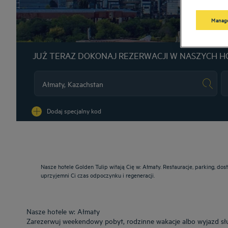
Manage
JUŻ TERAZ DOKONAJ REZERWACJI W NASZYCH H
Na
Dodaj specjalny kod
Nasze hotele Golden Tulip witają Cię w: Ałmaty. Restauracje, parking, d
uprzyjemni Ci czas odpoczynku i regeneracji.
Nasze hotele w: Ałmaty
Zarezerwuj weekendowy pobyt, rodzinne wakacje albo wyjazd sł