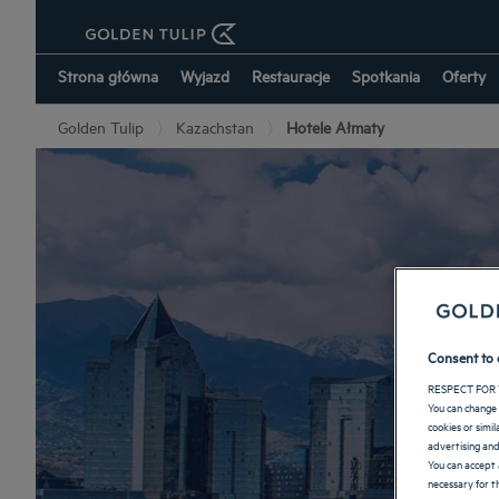
Strona główna
Wyjazd
Restauracje
Spotkania
Oferty
Golden Tulip
Kazachstan
Hotele Ałmaty
Consent to 
RESPECT FOR 
You can change 
cookies or simi
advertising and
You can accept 
necessary for th