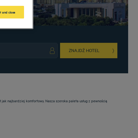
t and close
ZNAJDŹ HOTEL
ark key to get the keyboard shortcuts for changing dates.
ct a date. Press the question mark key to get the keyboard shortcuts for changing da
ł jak najbardziej komfortowy. Nasza szeroka paleta usług z pewnością