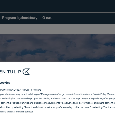
Program lojalnościowy
O nas
Hotele w: Ałmaty
cookies
YOUR PRIVACY IS A PRIORITY FOR US
your choices at any time by clicking on "Manage cookies" or get more information via our Cookie Policy. We an
POWRÓT NA STRONĘ KAZACHSTAN
lar technologies to ensure the proper functioning and security of the site, improve your experience, offer you 
 content, produce statistics and audience measurements to evaluate their performance, and share content on
all cookies by selecting "Accept and close" or set your preferences by cookie purpose. By selecting "Decline coo
e site's operation will be placed.