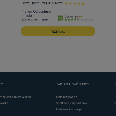
HOTEL ROYAL TULIP ALMATY
4.5 km Od centrum
miasta
Doskonale
4.6
Zobacz na mapie
822 recenzje
REZERWUJ
TY
ZAPLANUJ SWÓJ POBYT
ay ze śniadaniem w cenie
Moja rezerwacja
kowska
Spotkania i Wydarzenia
Hotelowe inspiracje