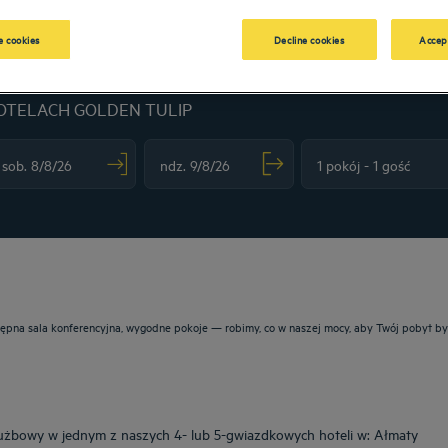
 cookies
Decline cookies
Accep
OTELACH GOLDEN TULIP
vigate forward to interact with the calendar and select a date. Press the question m
Navigate backward to interact with the calendar and sele
ostępna sala konferencyjna, wygodne pokoje — robimy, co w naszej mocy, aby Twój pobyt by
użbowy w jednym z naszych 4- lub 5-gwiazdkowych hoteli w: Ałmaty