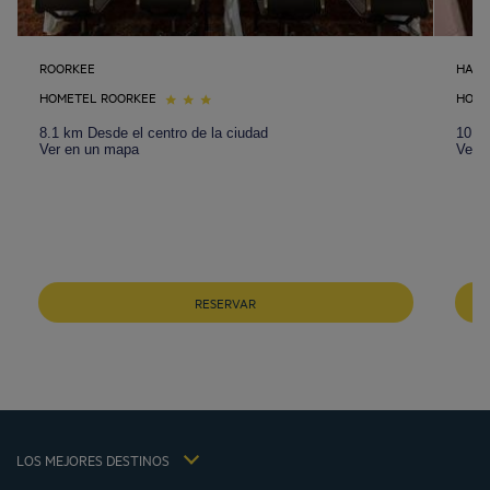
ROORKEE
HARI
HOMETEL ROORKEE
HOTE
8.1 km Desde el centro de la ciudad
10.1 
Ver en un mapa
Ver 
Hoteles Barcelona
Hoteles Braga
RESERVAR
Hoteles Cracovia
Hoteles Paris
Hoteles Sao Joao Da Madeira
Hoteles Vila Nova De Gaia
Avisos legales
Hoteles Portugal
Términos y Condiciones Generales
Hôtels La Baule
LOS MEJORES DESTINOS
Política de Datos Personales
Hôtels Saint-Malo