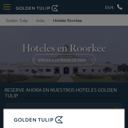
ES/€
Golden Tulip
India
Hoteles Roorkee
Hoteles en Roorkee
VOLVER A LA PÁGINA DE INDIA
RESERVE AHORA EN NUESTROS HOTELES GOLDEN
TULIP