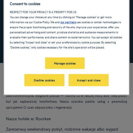
Consent to cookies
Navigate forward to interact with the calendar and select a date. Press the ques
Navigate backward to interact with the ca
RESPECT FOR YOUR PRIVACY IS A PRIORITY FOR US
You can change your choices at any time by clicking on "Manage cookies" or get more
information via our Cookie Policy. We and
our partners
use cookies or similar technologies to
ensure the proper functioning and security of the site, improve your experience, offer you
Dodaj specjalny kod
personalized advertising and content, produce statistics and audience measurements to
evaluate their performance, and share content on social networks. You can accept all cookies
by selecting "Accept and close" or set your preferences by cookie purpose. By selecting
"Decline cookies," only cookies necessary for the site's operation will be placed.
ZNAJDŹ HOTEL
Manage cookies
Decline cookies
Accept and close
Nasze hotele Golden Tulip witają Cię w: Roorkee. Restauracje, parking, dostępna
sala konferencyjna, wygodne pokoje — robimy, co w naszej mocy, aby Twój pobyt
był jak najbardziej komfortowy. Nasza szeroka paleta usług z pewnością
uprzyjemni Ci czas odpoczynku i regeneracji.
Nasze hotele w: Roorkee
Zarezerwuj weekendowy pobyt, rodzinne wakacje albo wyjazd