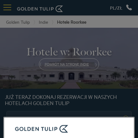
PL/ZŁ
Golden Tulip
Indie
Hotele Roorkee
Hotele w: Roorkee
POWRÓT NA STRONĘ INDIE
JUŻ TERAZ DOKONAJ REZERWACJI W NASZYCH
HOTELACH GOLDEN TULIP