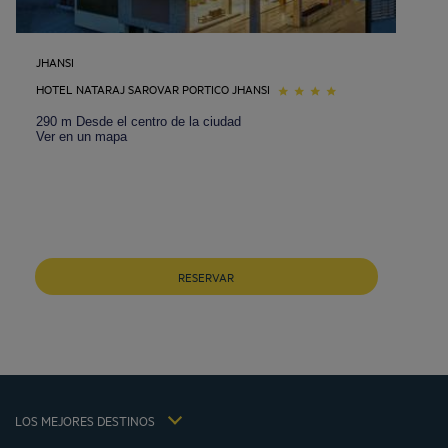
JHANSI
HOTEL NATARAJ SAROVAR PORTICO JHANSI
290 m Desde el centro de la ciudad
Ver en un mapa
Hoteles Barcelona
Hoteles Braga
RESERVAR
Hoteles Cracovia
Hoteles Paris
Hoteles Sao Joao Da Madeira
Hoteles Vila Nova De Gaia
Avisos legales
Hoteles Portugal
Términos y Condiciones Generales
Hôtels La Baule
LOS MEJORES DESTINOS
Política de Datos Personales
Hôtels Saint-Malo