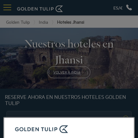
ES/€
Golden Tulip
India
Hoteles Jhansi
Nuestros hoteles en
Jhansi
VOLVER A INDIA
RESERVE AHORA EN NUESTROS HOTELES GOLDEN
TULIP