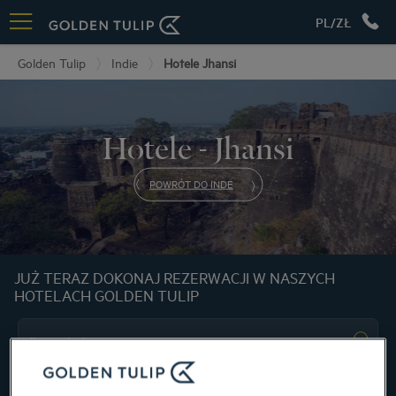
PL/ZŁ
Golden Tulip
Indie
Hotele Jhansi
Hotele - Jhansi
POWRÓT DO INDE
JUŻ TERAZ DOKONAJ REZERWACJI W NASZYCH
HOTELACH GOLDEN TULIP