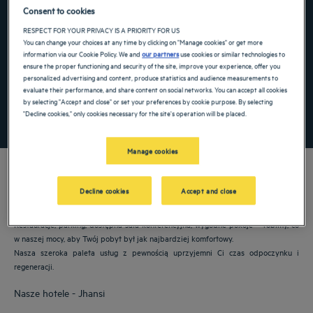
Consent to cookies
Navigate forward to interact with the calendar and select a date. Press the ques
Navigate backward to interact with the ca
RESPECT FOR YOUR PRIVACY IS A PRIORITY FOR US
You can change your choices at any time by clicking on "Manage cookies" or get more
information via our Cookie Policy. We and
our partners
use cookies or similar technologies to
ensure the proper functioning and security of the site, improve your experience, offer you
Dodaj specjalny kod
personalized advertising and content, produce statistics and audience measurements to
evaluate their performance, and share content on social networks. You can accept all cookies
by selecting "Accept and close" or set your preferences by cookie purpose. By selecting
"Decline cookies," only cookies necessary for the site's operation will be placed.
ZNAJDŹ HOTEL
Manage cookies
Decline cookies
Accept and close
Nasze hotele Golden Tulip witają Cię w: Jhansi.
Restauracje, parking, dostępna sala konferencyjna, wygodne pokoje —robimy, co
w naszej mocy, aby Twój pobyt był jak najbardziej komfortowy.
Nasza szeroka paleta usług z pewnością uprzyjemni Ci czas odpoczynku i
regeneracji.
Nasze hotele - Jhansi