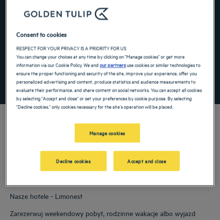
Navigate forward to interact with the calendar and select a date. Press the ques
Navigate backward to interact with the ca
Consent to cookies
RESPECT FOR YOUR PRIVACY IS A PRIORITY FOR US
Dodaj specjalny kod
You can change your choices at any time by clicking on "Manage cookies" or get more
information via our Cookie Policy. We and
our partners
use cookies or similar technologies to
ensure the proper functioning and security of the site, improve your experience, offer you
ZNAJDŹ HOTEL
personalized advertising and content, produce statistics and audience measurements to
evaluate their performance, and share content on social networks. You can accept all cookies
by selecting "Accept and close" or set your preferences by cookie purpose. By selecting
"Decline cookies," only cookies necessary for the site's operation will be placed.
Manage cookies
Nasze hotele Golden Tulip witają Cię w: Limonest. Restauracje, parking, dostępna
sala konferencyjna, wygodne pokoje — robimy, co w naszej mocy, aby Twój pobyt
Decline cookies
Accept and close
był jak najbardziej komfortowy. Nasza szeroka paleta usług z pewnością
uprzyjemni Ci czas odpoczynku i regeneracji.
Nasze hotele - Limonest
Zarezerwuj weekendowy pobyt, rodzinne wakacje albo wyjazd