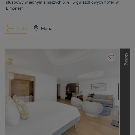
służbowy w jednym z naszych 3, 4 i 5-gwiazdkowych hoteli w:
Limonest
Lista
Mapa
O
d
k
r
y
j
i
n
n
e
m
a
r
k
i
L
o
u
v
r
e
H
o
t
e
l
s
G
r
o
u