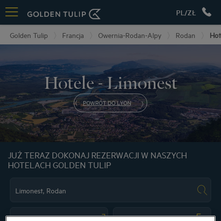
PL/ZŁ
Golden Tulip
Francja
Owernia-Rodan-Alpy
Rodan
Hot
Hotele - Limonest
POWRÓT DO LYON
JUŻ TERAZ DOKONAJ REZERWACJI W NASZYCH
HOTELACH GOLDEN TULIP