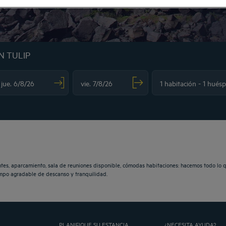
N TULIP
vigate forward to interact with the calendar and select a date. Press the question m
Navigate backward to interact with the calendar and sele
tes, aparcamiento, sala de reuniones disponible, cómodas habitaciones: hacemos todo lo 
iempo agradable de descanso y tranquilidad.
PLANIFIQUE SU ESTANCIA
¿NECESITA AYUDA?