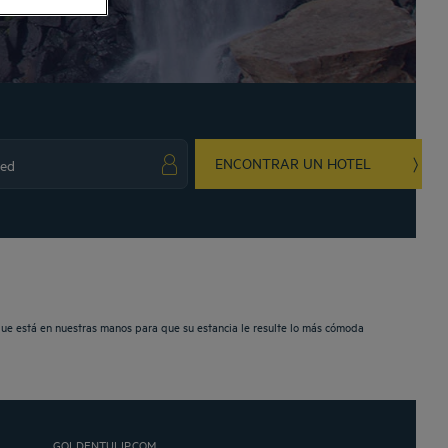
ENCONTRAR UN HOTEL
ark key to get the keyboard shortcuts for changing dates.
ct a date. Press the question mark key to get the keyboard shortcuts for changing da
que está en nuestras manos para que su estancia le resulte lo más cómoda
GOLDENTULIP.COM