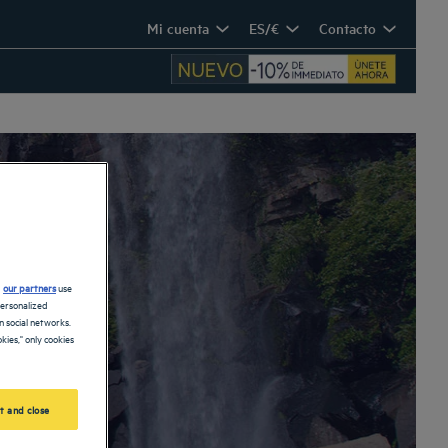
Mi cuenta
ES/€
Contacto
o
d
our partners
use
personalized
 social networks.
kies," only cookies
t and close