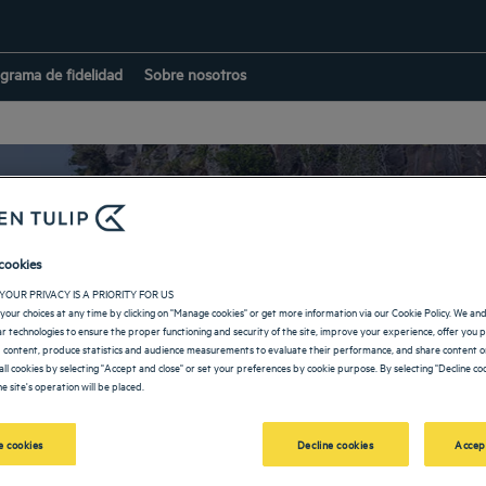
grama de fidelidad
Sobre nosotros
cookies
Hoteles en Seogwip
YOUR PRIVACY IS A PRIORITY FOR US
your choices at any time by clicking on "Manage cookies" or get more information via our Cookie Policy. We an
lar technologies to ensure the proper functioning and security of the site, improve your experience, offer you 
 content, produce statistics and audience measurements to evaluate their performance, and share content on
all cookies by selecting "Accept and close" or set your preferences by cookie purpose. By selecting "Decline coo
e site's operation will be placed.
VOLVER A LA PÁGINA DE COREA DEL SUR
 cookies
Decline cookies
Accep