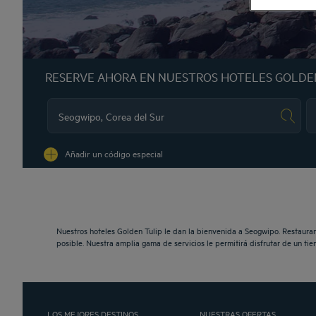
RESERVE AHORA EN NUESTROS HOTELES GOLDE
Na
Añadir un código especial
Nuestros hoteles Golden Tulip le dan la bienvenida a Seogwipo. Restauran
posible. Nuestra amplia gama de servicios le permitirá disfrutar de un t
LOS MEJORES DESTINOS
NUESTRAS OFERTAS