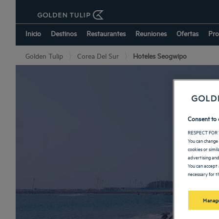
Inicio
Destinos
Restaurantes
Reuniones
Ofertas
Pro
Golden Tulip
Corea Del Sur
Hoteles Seogwipo
Consent to 
RESPECT FOR 
You can change 
cookies or simi
advertising and
You can accept 
necessary for th
Manage