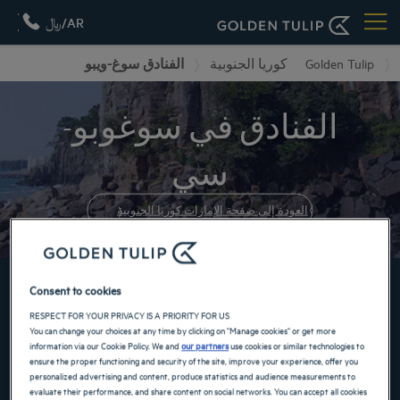
AR/﷼
الفنادق سوغ-ويبو
كوريا الجنوبية
Golden Tulip
الفنادق في سوغوبو-
سي
العودة إلى صفحة الإمارات كوريا الجنوبية
احجز الآن في فنادقنا GOLDEN TULIP
Consent to cookies
RESPECT FOR YOUR PRIVACY IS A PRIORITY FOR US
You can change your choices at any time by clicking on "Manage cookies" or get more
information via our Cookie Policy. We and
our partners
use cookies or similar technologies to
ensure the proper functioning and security of the site, improve your experience, offer you
personalized advertising and content, produce statistics and audience measurements to
evaluate their performance, and share content on social networks. You can accept all cookies