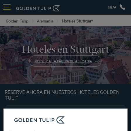
ES/€
Golden Tulip
Alemania
Hoteles Stuttgart
Hoteles en Stuttgart
VOLVER A LA PÁGINA DE ALEMANIA
RESERVE AHORA EN NUESTROS HOTELES GOLDEN
TULIP