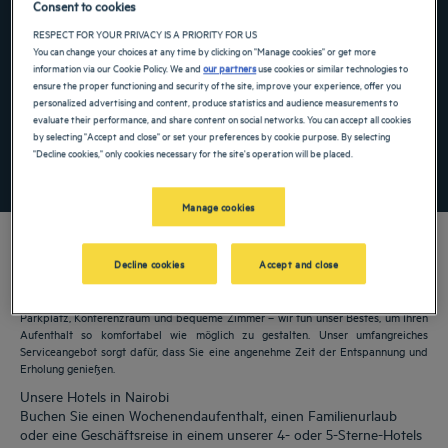
Consent to cookies
Navigate forward to interact with the calendar and select a date. Press the ques
Navigate backward to interact with the ca
RESPECT FOR YOUR PRIVACY IS A PRIORITY FOR US
You can change your choices at any time by clicking on "Manage cookies" or get more
information via our Cookie Policy. We and
our partners
use cookies or similar technologies to
ensure the proper functioning and security of the site, improve your experience, offer you
personalized advertising and content, produce statistics and audience measurements to
Spezialcode hinzufügen
evaluate their performance, and share content on social networks. You can accept all cookies
by selecting "Accept and close" or set your preferences by cookie purpose. By selecting
"Decline cookies," only cookies necessary for the site's operation will be placed.
FINDEN SIE EIN HOTEL
Manage cookies
Decline cookies
Accept and close
Unsere Golden Tulip Hotels heißen Sie in Nairobi willkommen. Restaurants,
Parkplatz, Konferenzraum und bequeme Zimmer – wir tun unser Bestes, um Ihren
Aufenthalt so komfortabel wie möglich zu gestalten. Unser umfangreiches
Serviceangebot sorgt dafür, dass Sie eine angenehme Zeit der Entspannung und
Erholung genießen.
Unsere Hotels in Nairobi
Buchen Sie einen Wochenendaufenthalt, einen Familienurlaub
oder eine Geschäftsreise in einem unserer 4- oder 5-Sterne-Hotels