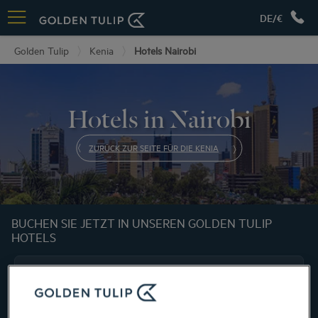
DE/€
Golden Tulip
Kenia
Hotels Nairobi
Hotels in Nairobi
ZURÜCK ZUR SEITE FÜR DIE KENIA
BUCHEN SIE JETZT IN UNSEREN GOLDEN TULIP
HOTELS