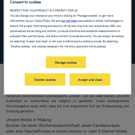
Consent to cookies
Navigate forward to interact with the calendar and select a date. Press the ques
Navigate backward to interact with the ca
RESPECT FOR YOUR PRIVACY IS A PRIORITY FOR US
You can change your choices at any time by clicking on "Manage cookies" or get more
information via our Cookie Policy. We and
our partners
use cookies or similar technologies to
ensure the proper functioning and security of the site, improve your experience, offer you
personalized advertising and content, produce statistics and audience measurements to
Spezialcode hinzufügen
evaluate their performance, and share content on social networks. You can accept all cookies
by selecting "Accept and close" or set your preferences by cookie purpose. By selecting
"Decline cookies," only cookies necessary for the site's operation will be placed.
FINDEN SIE EIN HOTEL
Manage cookies
Decline cookies
Accept and close
Unsere Golden Tulip Hotels heißen Sie in Malang willkommen. Restaurants,
Parkplatz, Konferenzraum und bequeme Zimmer – wir tun unser Bestes, um Ihren
Aufenthalt so komfortabel wie möglich zu gestalten. Unser umfangreiches
Serviceangebot sorgt dafür, dass Sie eine angenehme Zeit der Entspannung und
Erholung genießen.
Unsere Hotels in Malang
Buchen Sie einen Wochenendaufenthalt, einen Familienurlaub
oder eine Geschäftsreise in einem unserer 4- oder 5-Sterne-Hotels