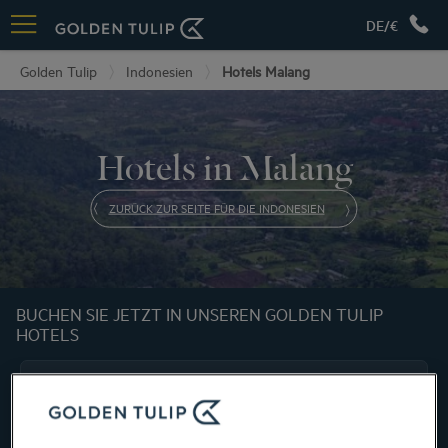
DE/€
Golden Tulip
Indonesien
Hotels Malang
Hotels in Malang
ZURÜCK ZUR SEITE FÜR DIE INDONESIEN
BUCHEN SIE JETZT IN UNSEREN GOLDEN TULIP
HOTELS