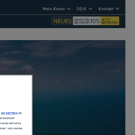
Mein Konto
DE/€
Kontakt
d
our partners
use
personalized
 social networks.
kies," only cookies