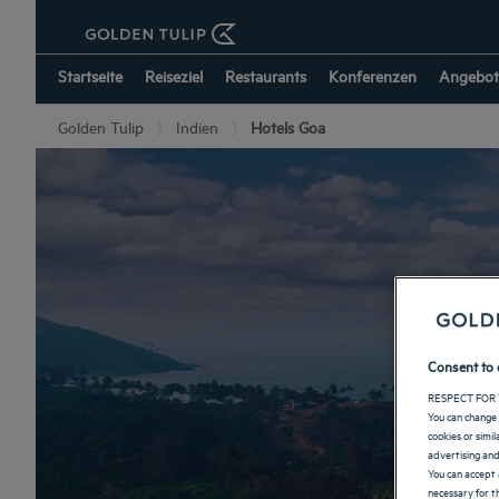
Startseite
Reiseziel
Restaurants
Konferenzen
Angebot
Golden Tulip
Indien
Hotels Goa
Consent to 
RESPECT FOR 
You can change 
cookies or simi
advertising and
You can accept 
necessary for th