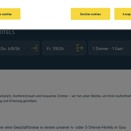
 cookies
Decline cookies
Accep
HOTELS
vigate forward to interact with the calendar and select a date. Press the question m
Navigate backward to interact with the calendar and sele
arkplatz, Konferenzraum und bequeme Zimmer – wir tun unser Bestes, um Ihren Aufenthalt
ng und Erholung genießen.
r eine Geschäftsreise in einem unserer 4- oder 5-Sterne-Hotels in Goa