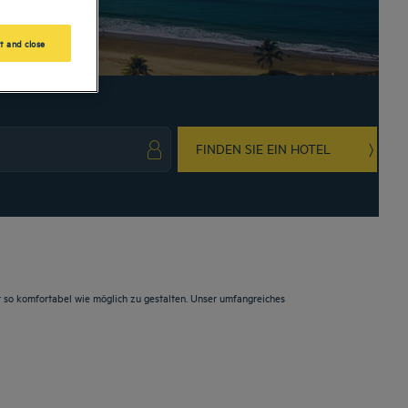
t and close
FINDEN SIE EIN HOTEL
ark key to get the keyboard shortcuts for changing dates.
ct a date. Press the question mark key to get the keyboard shortcuts for changing da
 so komfortabel wie möglich zu gestalten. Unser umfangreiches