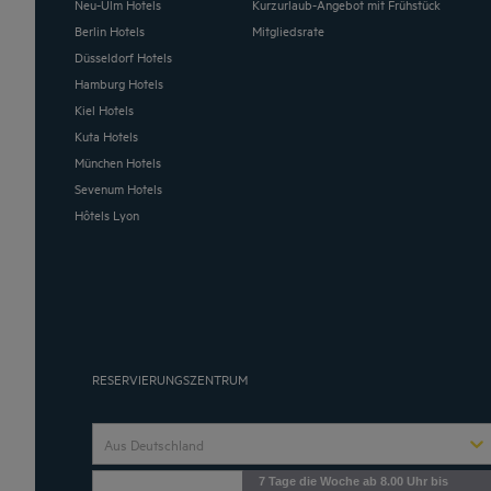
Neu-Ulm Hotels
Kurzurlaub-Angebot mit Frühstück
Berlin Hotels
Mitgliedsrate
Düsseldorf Hotels
Hamburg Hotels
Kiel Hotels
Kuta Hotels
München Hotels
Sevenum Hotels
Hôtels Lyon
RESERVIERUNGSZENTRUM
Aus Deutschland
7 Tage die Woche ab 8.00 Uhr bis