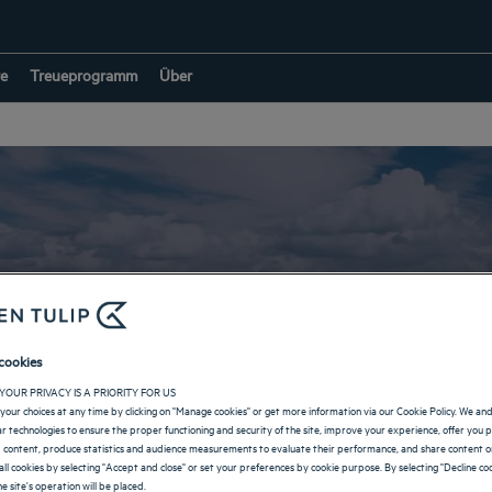
e
Treueprogramm
Über
Hotels in Goa
cookies
YOUR PRIVACY IS A PRIORITY FOR US
your choices at any time by clicking on "Manage cookies" or get more information via our Cookie Policy. We an
ZURÜCK ZUR SEITE FÜR DIE INDIEN
lar technologies to ensure the proper functioning and security of the site, improve your experience, offer you 
 content, produce statistics and audience measurements to evaluate their performance, and share content on
all cookies by selecting "Accept and close" or set your preferences by cookie purpose. By selecting "Decline coo
e site's operation will be placed.