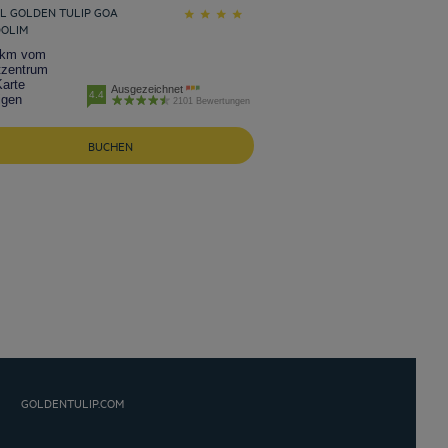
L GOLDEN TULIP GOA
OLIM
 km vom
tzentrum
Karte
Ausgezeichnet
4.4
igen
2101 Bewertungen
BUCHEN
GOLDENTULIP.COM