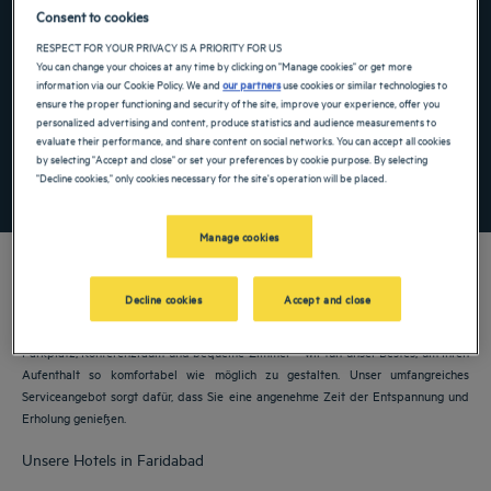
Consent to cookies
Navigate forward to interact with the calendar and select a date. Press the ques
Navigate backward to interact with the ca
RESPECT FOR YOUR PRIVACY IS A PRIORITY FOR US
You can change your choices at any time by clicking on "Manage cookies" or get more
information via our Cookie Policy. We and
our partners
use cookies or similar technologies to
ensure the proper functioning and security of the site, improve your experience, offer you
Spezialcode hinzufügen
personalized advertising and content, produce statistics and audience measurements to
evaluate their performance, and share content on social networks. You can accept all cookies
by selecting "Accept and close" or set your preferences by cookie purpose. By selecting
"Decline cookies," only cookies necessary for the site's operation will be placed.
FINDEN SIE EIN HOTEL
Manage cookies
Decline cookies
Accept and close
Unsere Golden Tulip Hotels heißen Sie in Faridabad willkommen. Restaurants,
Parkplatz, Konferenzraum und bequeme Zimmer – wir tun unser Bestes, um Ihren
Aufenthalt so komfortabel wie möglich zu gestalten. Unser umfangreiches
Serviceangebot sorgt dafür, dass Sie eine angenehme Zeit der Entspannung und
Erholung genießen.
Unsere Hotels in Faridabad