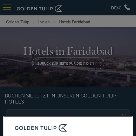
DE/€
Golden Tulip
Indien
Hotels Faridabad
Hotels in Faridabad
ZURÜCK ZUR SEITE FÜR DIE INDIEN
BUCHEN SIE JETZT IN UNSEREN GOLDEN TULIP
HOTELS