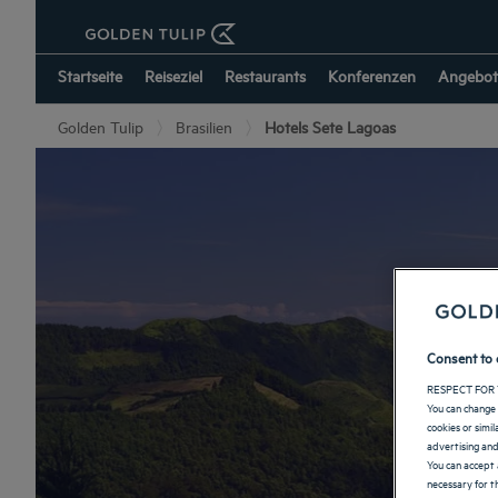
Startseite
Reiseziel
Restaurants
Konferenzen
Angebot
Golden Tulip
Brasilien
Hotels Sete Lagoas
Consent to 
RESPECT FOR 
You can change 
cookies or simi
advertising and
You can accept 
necessary for th