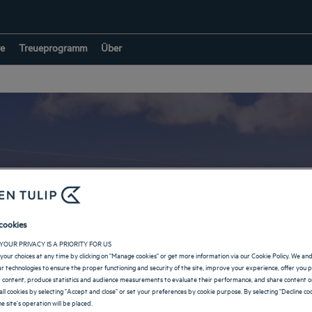
e
Treueprogramm
Über
Hotels in Sete Lagoa
cookies
YOUR PRIVACY IS A PRIORITY FOR US
your choices at any time by clicking on "Manage cookies" or get more information via our Cookie Policy. We an
ZURÜCK ZUR SEITE FÜR DIE BRASILIEN
lar technologies to ensure the proper functioning and security of the site, improve your experience, offer you 
 content, produce statistics and audience measurements to evaluate their performance, and share content on
all cookies by selecting "Accept and close" or set your preferences by cookie purpose. By selecting "Decline coo
e site's operation will be placed.