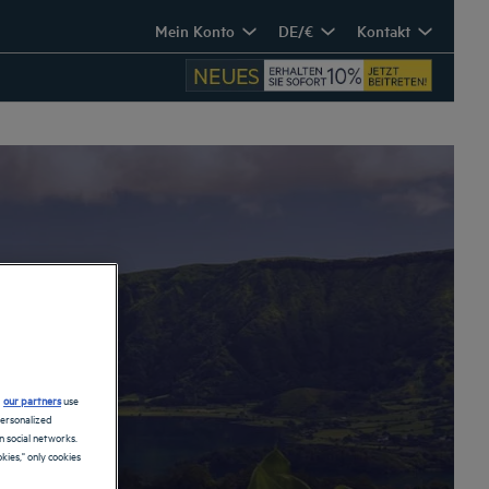
Mein Konto
DE/€
Kontakt
s
d
our partners
use
personalized
 social networks.
kies," only cookies