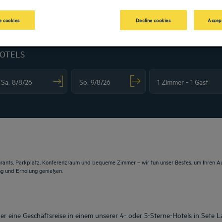
 cookies
Decline cookies
Accep
HOTELS
vigate forward to interact with the calendar and select a date. Press the question m
Navigate backward to interact with the calendar and sele
rants, Parkplatz, Konferenzraum und bequeme Zimmer – wir tun unser Bestes, um Ihren Au
ng und Erholung genießen.
r eine Geschäftsreise in einem unserer 4- oder 5-Sterne-Hotels in Sete 