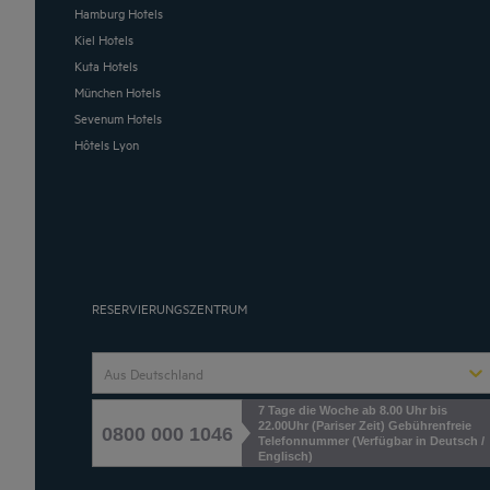
Hamburg Hotels
Kiel Hotels
Kuta Hotels
München Hotels
Sevenum Hotels
Hôtels Lyon
RESERVIERUNGSZENTRUM
Aus Deutschland
7 Tage die Woche ab 8.00 Uhr bis
22.00Uhr (Pariser Zeit) Gebührenfreie
0800 000 1046
Telefonnummer (Verfügbar in Deutsch /
Englisch)