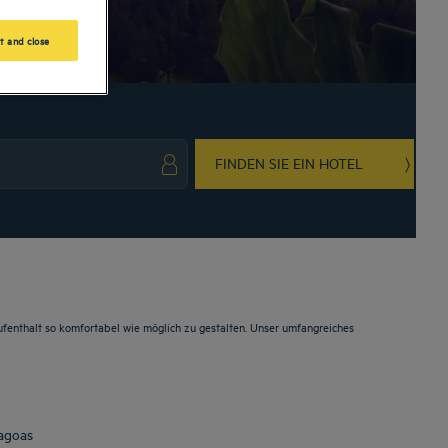
t and close
FINDEN SIE EIN HOTEL
ark key to get the keyboard shortcuts for changing dates.
ct a date. Press the question mark key to get the keyboard shortcuts for changing da
fenthalt so komfortabel wie möglich zu gestalten. Unser umfangreiches
Lagoas