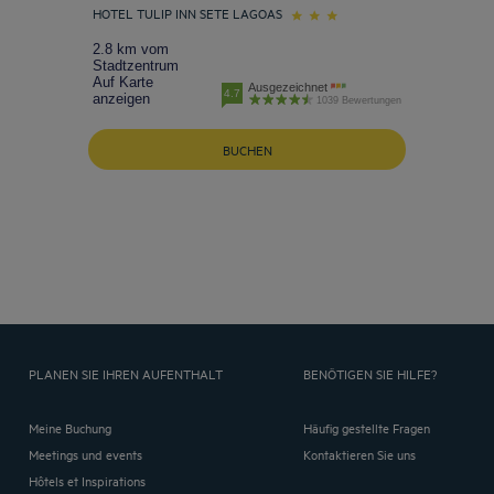
HOTEL TULIP INN SETE LAGOAS
2.8 km vom
Stadtzentrum
Auf Karte
Ausgezeichnet
4.7
anzeigen
1039 Bewertungen
BUCHEN
PLANEN SIE IHREN AUFENTHALT
BENÖTIGEN SIE HILFE?
Meine Buchung
Häufig gestellte Fragen
Meetings und events
Kontaktieren Sie uns
Hôtels et Inspirations