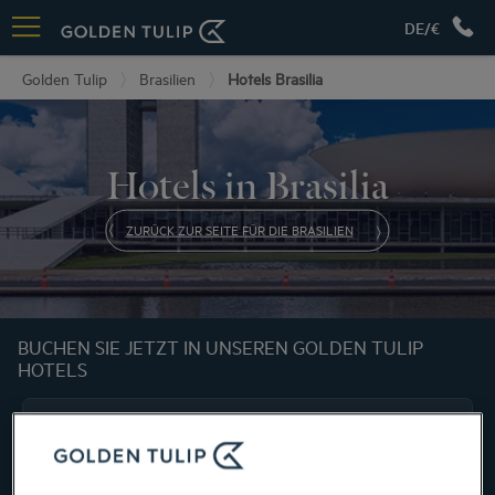
DE/€
Golden Tulip
Brasilien
Hotels Brasilia
Hotels in Brasilia
ZURÜCK ZUR SEITE FÜR DIE BRASILIEN
BUCHEN SIE JETZT IN UNSEREN GOLDEN TULIP
HOTELS