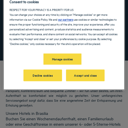
Consent to cookies
Navigate forward to interact with the calendar and select a date. Press the ques
Navigate backward to interact with the ca
RESPECT FOR YOUR PRIVACY IS A PRIORITY FOR US
You can change your choices at any time by clicking on "Manage cookies" or get more
information via our Cookie Policy. We and
our partners
use cookies or similar technologies to
ensure the proper functioning and security of the site, improve your experience, offer you
personalized advertising and content, produce statistics and audience measurements to
Spezialcode hinzufügen
evaluate their performance, and share content on social networks. You can accept all cookies
by selecting "Accept and close" or set your preferences by cookie purpose. By selecting
"Decline cookies," only cookies necessary for the site's operation will be placed.
FINDEN SIE EIN HOTEL
Manage cookies
Decline cookies
Accept and close
Unsere Golden Tulip Hotels heißen Sie in Brasilia willkommen. Restaurants,
Parkplatz, Konferenzraum und bequeme Zimmer – wir tun unser Bestes, um Ihren
Aufenthalt so komfortabel wie möglich zu gestalten. Unser umfangreiches
Serviceangebot sorgt dafür, dass Sie eine angenehme Zeit der Entspannung und
Erholung genießen.
Unsere Hotels in Brasilia
Buchen Sie einen Wochenendaufenthalt, einen Familienurlaub
oder eine Geschäftsreise in einem unserer 4- oder 5-Sterne-Hotels