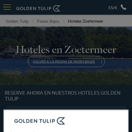
ES/€
Golden Tulip
Países Bajos
Hoteles Zoetermeer
Hoteles en Zoetermeer
VOLVER A LA PÁGINA DE PAÍSES BAJOS
RESERVE AHORA EN NUESTROS HOTELES GOLDEN
TULIP