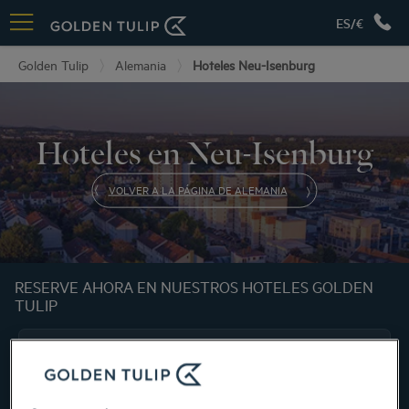
ES/€
Golden Tulip
Alemania
Hoteles Neu-Isenburg
Hoteles en Neu-Isenburg
VOLVER A LA PÁGINA DE ALEMANIA
RESERVE AHORA EN NUESTROS HOTELES GOLDEN
TULIP