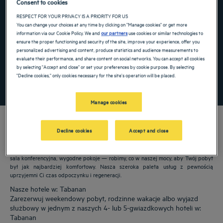
Consent to cookies
Navigate forward to interact with the calendar and select a date. Press the ques
Navigate backward to interact with the ca
RESPECT FOR YOUR PRIVACY IS A PRIORITY FOR US
You can change your choices at any time by clicking on "Manage cookies" or get more
information via our Cookie Policy. We and
our partners
use cookies or similar technologies to
ensure the proper functioning and security of the site, improve your experience, offer you
personalized advertising and content, produce statistics and audience measurements to
Dodaj specjalny kod
evaluate their performance, and share content on social networks. You can accept all cookies
by selecting "Accept and close" or set your preferences by cookie purpose. By selecting
"Decline cookies," only cookies necessary for the site's operation will be placed.
ZNAJDŹ HOTEL
Manage cookies
Decline cookies
Accept and close
Nasze hotele Golden Tulip witają Cię w: Tabanan. Restauracje, parking, dostępna
sala konferencyjna, wygodne pokoje — robimy, co w naszej mocy, aby Twój pobyt
był jak najbardziej komfortowy. Nasza szeroka paleta usług z pewnością
uprzyjemni Ci czas odpoczynku i regeneracji.
Nasze hotele w: Tabanan
Zarezerwuj weekendowy pobyt, rodzinne wakacje albo wyjazd
służbowy w jednym z naszych 4- lub 5-gwiazdkowych hoteli w:
Tabanan