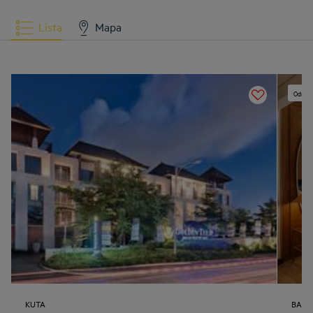
Lista
Mapa
Odnowi
KUTA
BALI