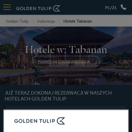
PL/ZŁ
Golden Tulip
Indonezja
Hotele Tabanan
Hotele w: Tabanan
POWRÓT NA STRONĘ INDONEZJA
JUŻ TERAZ DOKONAJ REZERWACJI W NASZYCH
HOTELACH GOLDEN TULIP